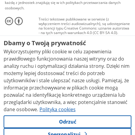
każdą z jednostek znajdują się w ich politykach przetwarzania danych
osobowych.
Treści tekstowe publikowane w serwisie (z
wyłączeniem treści audiowizualnych), są udostępniane
na licencji typu Creative Commons: uznanie autorstwa
- na tych samych warunkach 4.0 (CC BY-SA 4.0).
Materiały audiowizualne, w tym zdjęcia, materiały
Dbamy o Twoją prywatność
audio i wideo, są udostępniane na licencji typu
Creative Commons: uznanie autorstwa użycie
Wykorzystujemy pliki cookie w celu zapewnienia
niekomercyjne - bez utworów zależnych 4.0 (CC BY-
NC-ND 4.0), o ile nie jest to stwierdzone inaczej.
prawidłowego funkcjonowania naszej witryny oraz do
analizy ruchu i optymalizacji działania strony. Dzięki nim
możemy lepiej dostosować treści do potrzeb
użytkowników i stale ulepszać nasze usługi. Pamiętaj, że
informacje przechowywane w plikach cookie mogą
pozwalać na identyfikację konkretnego urządzenia lub
przeglądarki użytkownika, a więc potencjalnie stanowić
dane osobowe.
Polityka cookies
Odrzuć
Spersonalizuj