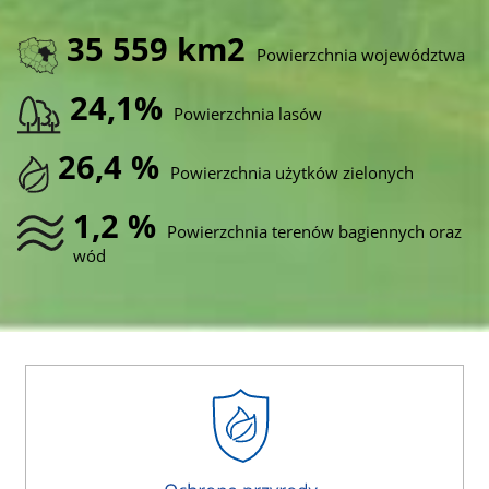
35 559 km2
Powierzchnia województwa
24,1%
Powierzchnia lasów
26,4 %
Powierzchnia użytków zielonych
1,2 %
Powierzchnia terenów bagiennych oraz
wód