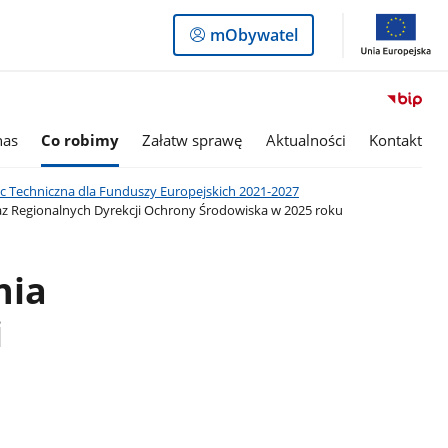
Logowanie
mObywatel
do
panelu
nas
Co robimy
Załatw sprawę
Aktualności
Kontakt
 Techniczna dla Funduszy Europejskich 2021-2027
z Regionalnych Dyrekcji Ochrony Środowiska w 2025 roku
nia
i