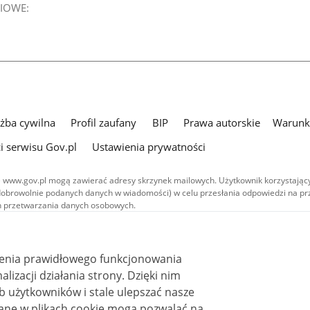
IOWE:
użba cywilna
Profil zaufany
BIP
Prawa autorskie
Warunki
i serwisu Gov.pl
Ustawienia prywatności
 www.gov.pl mogą zawierać adresy skrzynek mailowych. Użytkownik korzystający
dobrowolnie podanych danych w wiadomości) w celu przesłania odpowiedzi na prz
ach przetwarzania danych osobowych.
we publikowane w serwisie (z wyłączeniem treści audiowizualnych), są
 na licencji typu Creative Commons: uznanie autorstwa - na tych samych
 (CC BY-SA 4.0). Materiały audiowizualne, w tym zdjęcia, materiały audio i wideo
ienia prawidłowego funkcjonowania
ane na licencji typu Creative Commons: uznanie autorstwa użycie niekomercyjne 
ależnych 4.0 (CC BY-NC-ND 4.0), o ile nie jest to stwierdzone inaczej.
i działania strony. Dzięki nim
 użytkowników i stale ulepszać nasze