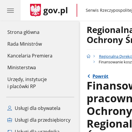
gov.pl
gov.pl
Serwis Rzeczypospolitej
Regionaln
gov.pl
Strona główna
Ochrony Ś
Rada Ministrów
Kancelaria Premiera
Regionalna Dyrekc
Finansowanie koszt
Ministerstwa
Powrót
Urzędy, instytucje
Finanso
i placówki RP
pracown
Ochrony
Usługi dla obywatela
Regiona
Usługi dla przedsiębiorcy
Usługi dla urzędnika