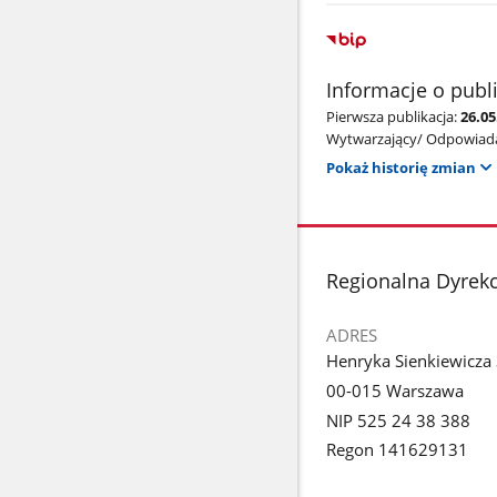
Informacje o publ
Pierwsza publikacja:
26.0
Wytwarzający/ Odpowiada
Pokaż historię zmian
stopka
Regionalna Dyrek
ADRES
Henryka Sienkiewicza
00-015 Warszawa
NIP 525 24 38 388
Regon 141629131