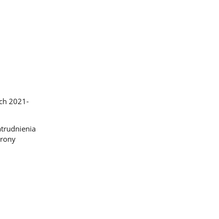
ch 2021-
atrudnienia
hrony