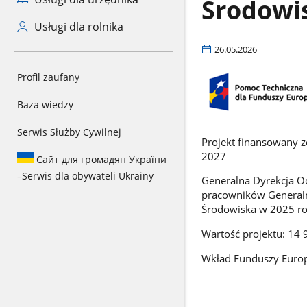
Środowi
Usługi dla rolnika
26.05.2026
Profil zaufany
Baza wiedzy
Serwis Służby Cywilnej
Projekt finansowany 
2027
Сайт для громадян України
–
Serwis dla obywateli Ukrainy
Generalna Dyrekcja Oc
pracowników Generaln
Środowiska w 2025 ro
Wartość projektu: 14
Wkład Funduszy Europ