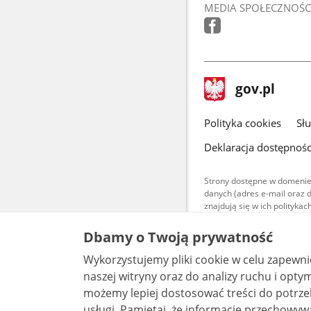
MEDIA SPOŁECZNOŚC
stopka
Strona
gov.pl
gov.pl
główna
gov.pl
Polityka cookies
Sł
Deklaracja dostępnośc
Strony dostępne w domenie
danych (adres e-mail oraz 
znajdują się w ich polityk
Treści teksto
Dbamy o Twoją prywatność
udostępniane
warunkach 4.0
Wykorzystujemy pliki cookie w celu zapewn
są udostępni
bez utworów z
naszej witryny oraz do analizy ruchu i optymalizacj
możemy lepiej dostosować treści do potrzeb
usługi. Pamiętaj, że informacje przechowywane w plikach cookie mogą pozwalać na