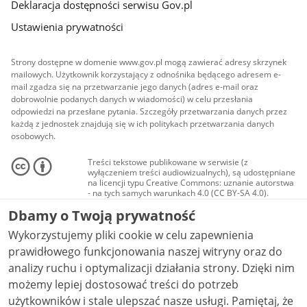
Deklaracja dostępności serwisu Gov.pl
Ustawienia prywatności
Strony dostępne w domenie www.gov.pl mogą zawierać adresy skrzynek
mailowych. Użytkownik korzystający z odnośnika będącego adresem e-
mail zgadza się na przetwarzanie jego danych (adres e-mail oraz
dobrowolnie podanych danych w wiadomości) w celu przesłania
odpowiedzi na przesłane pytania. Szczegóły przetwarzania danych przez
każdą z jednostek znajdują się w ich politykach przetwarzania danych
osobowych.
Treści tekstowe publikowane w serwisie (z
wyłączeniem treści audiowizualnych), są udostępniane
na licencji typu Creative Commons: uznanie autorstwa
- na tych samych warunkach 4.0 (CC BY-SA 4.0).
Materiały audiowizualne, w tym zdjęcia, materiały
Dbamy o Twoją prywatność
audio i wideo, są udostępniane na licencji typu
Creative Commons: uznanie autorstwa użycie
Wykorzystujemy pliki cookie w celu zapewnienia
niekomercyjne - bez utworów zależnych 4.0 (CC BY-
NC-ND 4.0), o ile nie jest to stwierdzone inaczej.
prawidłowego funkcjonowania naszej witryny oraz do
analizy ruchu i optymalizacji działania strony. Dzięki nim
możemy lepiej dostosować treści do potrzeb
użytkowników i stale ulepszać nasze usługi. Pamiętaj, że