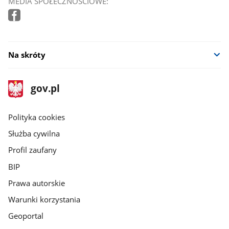
MEDIA SPOŁECZNOŚCIOWE:
Na skróty
stopka
Strona
gov.pl
gov.pl
główna
gov.pl
Polityka cookies
Służba cywilna
Profil zaufany
BIP
Prawa autorskie
Warunki korzystania
Geoportal