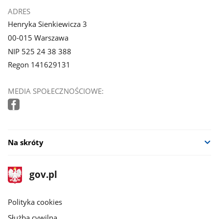
ADRES
Henryka Sienkiewicza 3
00-015 Warszawa
NIP 525 24 38 388
Regon 141629131
MEDIA SPOŁECZNOŚCIOWE:
Na skróty
stopka
Strona
gov.pl
gov.pl
główna
gov.pl
Polityka cookies
Służba cywilna