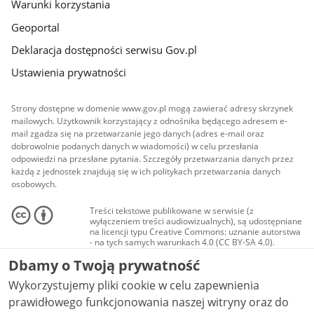
Warunki korzystania
Geoportal
Deklaracja dostępności serwisu Gov.pl
Ustawienia prywatności
Strony dostępne w domenie www.gov.pl mogą zawierać adresy skrzynek
mailowych. Użytkownik korzystający z odnośnika będącego adresem e-
mail zgadza się na przetwarzanie jego danych (adres e-mail oraz
dobrowolnie podanych danych w wiadomości) w celu przesłania
odpowiedzi na przesłane pytania. Szczegóły przetwarzania danych przez
każdą z jednostek znajdują się w ich politykach przetwarzania danych
osobowych.
Treści tekstowe publikowane w serwisie (z
wyłączeniem treści audiowizualnych), są udostępniane
na licencji typu Creative Commons: uznanie autorstwa
- na tych samych warunkach 4.0 (CC BY-SA 4.0).
Materiały audiowizualne, w tym zdjęcia, materiały
Dbamy o Twoją prywatność
audio i wideo, są udostępniane na licencji typu
Creative Commons: uznanie autorstwa użycie
Wykorzystujemy pliki cookie w celu zapewnienia
niekomercyjne - bez utworów zależnych 4.0 (CC BY-
NC-ND 4.0), o ile nie jest to stwierdzone inaczej.
prawidłowego funkcjonowania naszej witryny oraz do