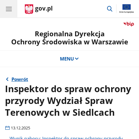
gov.pl
przejdź
do
wyszukiwar
Regionalna Dyrekcja
Ochrony Środowiska w Warszawie
MENU
Powrót
Inspektor do spraw ochrony
przyrody Wydział Spraw
Terenowych w Siedlcach
13.12.2025
Wynik naboru: Inspektor do spraw ochrony przyrody