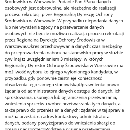
Środowiska w Warszawie. Podanie Pani/Pana danych
osobowych jest dobrowolne, ale niezbędne do realizacji
procesu rekrutacji przez Regionalną Dyrekcję Ochrony
Środowiska w Warszawie. W przypadku niepodania danych
lub nie wyrażenia zgody na przetwarzanie danych
osobowych nie będzie możliwa realizacja procesu rekrutacji
przez Regionalną Dyrekcję Ochrony Środowiska w
Warszawie.Okres przechowywania danych: czas niezbędny
do przeprowadzenia naboru na stanowisko pracy w służbie
cywilnej (z uwzględnieniem 3 miesięcy, w których
Regionalny Dyrektor Ochrony Środowiska w Warszawie ma
możliwość wyboru kolejnego wyłonionego kandydata, w
przypadku, gdy ponownie zaistnieje konieczność
obsadzenia tego samego stanowiska)Uprawnienia: prawo
żądania od administratora danych dostępu do danych, ich
sprostowania, usunięcia lub ograniczenia przetwarzania,
wniesienia sprzeciwu wobec przetwarzania tych danych, a
także prawo do przeniesienia danych; żądanie w tej sprawie
można przesłać na adres kontaktowy administratora
danych, podany powyżejprawo do wniesienia skargi do
organu nadzorczegoPodstawa prawna przetwarzania