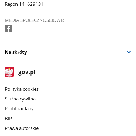
Regon 141629131
MEDIA SPOŁECZNOŚCIOWE:
Na skróty
stopka
Strona
gov.pl
gov.pl
główna
gov.pl
Polityka cookies
Służba cywilna
Profil zaufany
BIP
Prawa autorskie