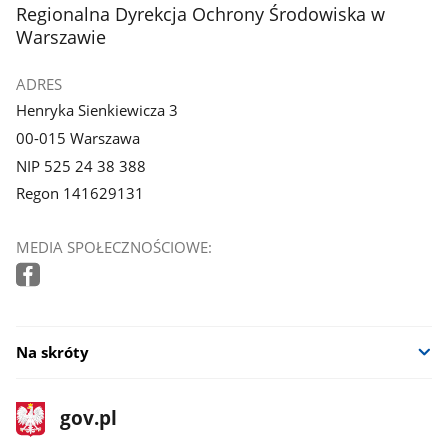
stopka
Regionalna Dyrekcja Ochrony Środowiska w
Warszawie
ADRES
Henryka Sienkiewicza 3
00-015 Warszawa
NIP 525 24 38 388
Regon 141629131
MEDIA SPOŁECZNOŚCIOWE:
Na skróty
stopka
Strona
gov.pl
gov.pl
główna