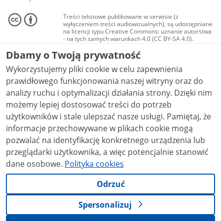
Treści tekstowe publikowane w serwisie (z
wyłączeniem treści audiowizualnych), są udostępniane
na licencji typu Creative Commons: uznanie autorstwa
- na tych samych warunkach 4.0 (CC BY-SA 4.0).
Materiały audiowizualne, w tym zdjęcia, materiały
Dbamy o Twoją prywatność
audio i wideo, są udostępniane na licencji typu
Creative Commons: uznanie autorstwa użycie
Wykorzystujemy pliki cookie w celu zapewnienia
niekomercyjne - bez utworów zależnych 4.0 (CC BY-
NC-ND 4.0), o ile nie jest to stwierdzone inaczej.
prawidłowego funkcjonowania naszej witryny oraz do
analizy ruchu i optymalizacji działania strony. Dzięki nim
możemy lepiej dostosować treści do potrzeb
użytkowników i stale ulepszać nasze usługi. Pamiętaj, że
informacje przechowywane w plikach cookie mogą
pozwalać na identyfikację konkretnego urządzenia lub
przeglądarki użytkownika, a więc potencjalnie stanowić
dane osobowe.
Polityka cookies
Odrzuć
Spersonalizuj