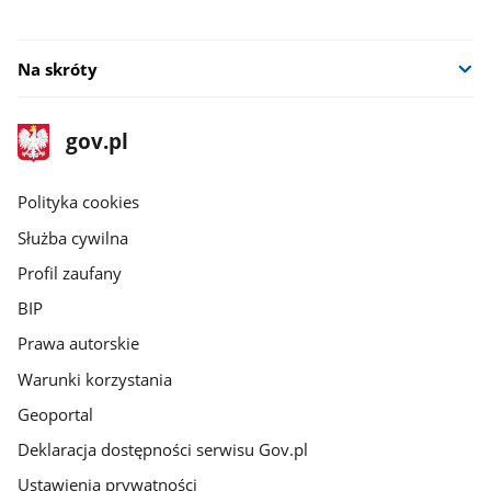
Na skróty
stopka
Strona
gov.pl
gov.pl
główna
gov.pl
Polityka cookies
Służba cywilna
Profil zaufany
BIP
Prawa autorskie
Warunki korzystania
Geoportal
Deklaracja dostępności serwisu Gov.pl
Ustawienia prywatności