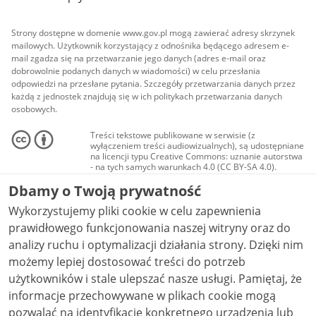
Strony dostępne w domenie www.gov.pl mogą zawierać adresy skrzynek
mailowych. Użytkownik korzystający z odnośnika będącego adresem e-
mail zgadza się na przetwarzanie jego danych (adres e-mail oraz
dobrowolnie podanych danych w wiadomości) w celu przesłania
odpowiedzi na przesłane pytania. Szczegóły przetwarzania danych przez
każdą z jednostek znajdują się w ich politykach przetwarzania danych
osobowych.
Treści tekstowe publikowane w serwisie (z
wyłączeniem treści audiowizualnych), są udostępniane
na licencji typu Creative Commons: uznanie autorstwa
- na tych samych warunkach 4.0 (CC BY-SA 4.0).
Materiały audiowizualne, w tym zdjęcia, materiały
Dbamy o Twoją prywatność
audio i wideo, są udostępniane na licencji typu
Creative Commons: uznanie autorstwa użycie
Wykorzystujemy pliki cookie w celu zapewnienia
niekomercyjne - bez utworów zależnych 4.0 (CC BY-
NC-ND 4.0), o ile nie jest to stwierdzone inaczej.
prawidłowego funkcjonowania naszej witryny oraz do
analizy ruchu i optymalizacji działania strony. Dzięki nim
możemy lepiej dostosować treści do potrzeb
użytkowników i stale ulepszać nasze usługi. Pamiętaj, że
informacje przechowywane w plikach cookie mogą
pozwalać na identyfikację konkretnego urządzenia lub