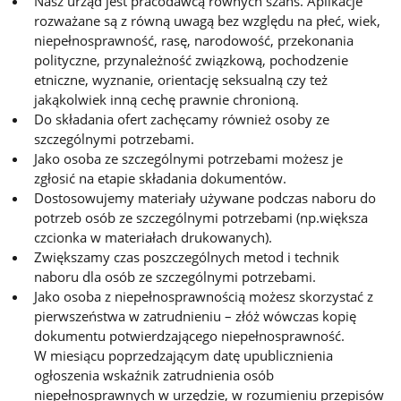
Nasz urząd jest pracodawcą równych szans. Aplikacje
rozważane są z równą uwagą bez względu na płeć, wiek,
niepełnosprawność, rasę, narodowość, przekonania
polityczne, przynależność związkową, pochodzenie
etniczne, wyznanie, orientację seksualną czy też
jakąkolwiek inną cechę prawnie chronioną.
Do składania ofert zachęcamy również osoby ze
szczególnymi potrzebami.
Jako osoba ze szczególnymi potrzebami możesz je
zgłosić na etapie składania dokumentów.
Dostosowujemy materiały używane podczas naboru do
potrzeb osób ze szczególnymi potrzebami (np.większa
czcionka w materiałach drukowanych).
Zwiększamy czas poszczególnych metod i technik
naboru dla osób ze szczególnymi potrzebami.
Jako osoba z niepełnosprawnością możesz skorzystać z
pierwszeństwa w zatrudnieniu – złóż wówczas kopię
dokumentu potwierdzającego niepełnosprawność.
W miesiącu poprzedzającym datę upublicznienia
ogłoszenia wskaźnik zatrudnienia osób
niepełnosprawnych w urzędzie, w rozumieniu przepisów