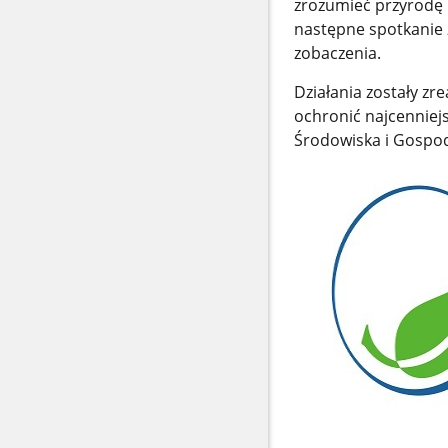
zrozumieć przyrodę i
następne spotkanie 
zobaczenia.
Działania zostały z
ochronić najcennie
Środowiska i Gospo