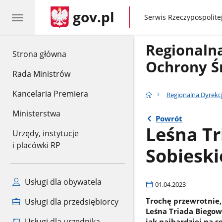
gov.pl
gov.pl
Serwis Rzeczypospolitej
Regionaln
gov.pl
Strona główna
Ochrony Ś
Rada Ministrów
Kancelaria Premiera
Regionalna Dyrekc
Ministerstwa
Powrót
Leśna Tr
Urzędy, instytucje
i placówki RP
Sobieski
Usługi dla obywatela
01.04.2023
Trochę przewrotnie, 
Usługi dla przedsiębiorcy
Leśna Triada Biegow
Usługi dla urzędnika
jak najbardziej na se