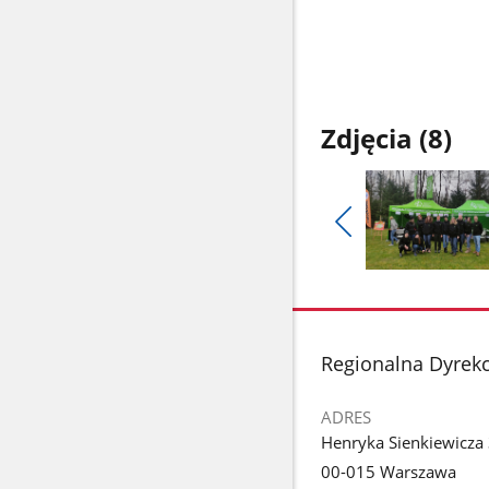
Zdjęcia (8)
Pokaż
poprzednie
Pokaż
zdjęcia
zdjęcie
1
z
stopka
Regionalna Dyrek
galerii.
ADRES
Henryka Sienkiewicza
00-015 Warszawa