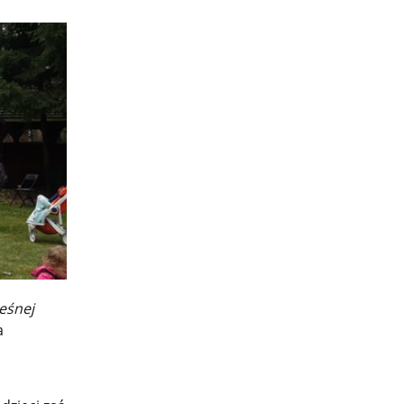
eśnej
a