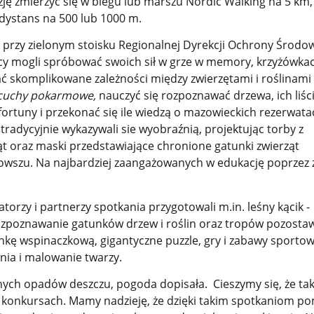
zję zmierzyć się w biegu lub marszu Nordic Walking na 5 km, 
dystans na 500 lub 1000 m.
m przy zielonym stoisku Regionalnej Dyrekcji Ochrony Środo
y mogli spróbować swoich sił w grze w memory, krzyżówkac
ć skomplikowane zależności między zwierzętami i roślinami 
ańcuchy pokarmowe,
nauczyć się rozpoznawać drzewa, ich liśc
fortuny i przekonać się ile wiedzą o mazowieckich rezerwata
tradycyjnie wykazywali sie wyobraźnią, projektując torby z
t oraz maski przedstawiające chronione gatunki zwierząt
owszu. Na najbardziej zaangażowanych w edukację poprzez
torzy i partnerzy spotkania przygotowali m.in. leśny kącik -
ozpoznawanie gatunków drzew i roślin oraz tropów pozosta
ankę wspinaczkową, gigantyczne puzzle, gry i zabawy sporto
nia i malowanie twarzy.
h opadów deszczu, pogoda dopisała. Cieszymy się, że tak
w konkursach. Mamy nadzieję, że dzięki takim spotkaniom 