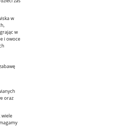
dzieci zaś
wiska w
h,
grając w
ie i owoce
ch
 zabawę
wianych
we oraz
 wiele
pomagamy