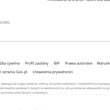
IOWE:
użba cywilna
Profil zaufany
BIP
Prawa autorskie
Warunki
i serwisu Gov.pl
Ustawienia prywatności
 www.gov.pl mogą zawierać adresy skrzynek mailowych. Użytkownik korzystający
dobrowolnie podanych danych w wiadomości) w celu przesłania odpowiedzi na prz
ach przetwarzania danych osobowych.
we publikowane w serwisie (z wyłączeniem treści audiowizualnych), są
 na licencji typu Creative Commons: uznanie autorstwa - na tych samych
 (CC BY-SA 4.0). Materiały audiowizualne, w tym zdjęcia, materiały audio i wideo