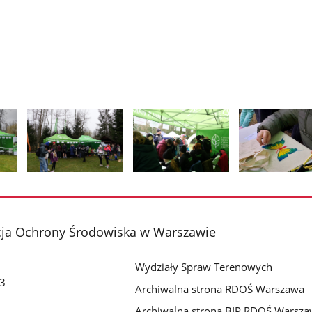
Pokaż
Pokaż
Pokaż
zdjęcie
zdjęcie
zdjęcie
2
3
4
z
z
z
cja Ochrony Środowiska w Warszawie
galerii.
galerii.
galerii.
Wydziały Spraw Terenowych
 3
Archiwalna strona RDOŚ Warszawa
Archiwalna strona BIP RDOŚ Warsz