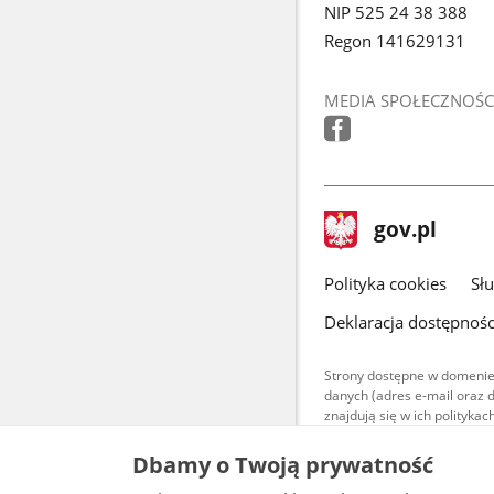
NIP 525 24 38 388
Regon 141629131
MEDIA SPOŁECZNOŚC
stopka
Strona
gov.pl
gov.pl
główna
gov.pl
Polityka cookies
Sł
Deklaracja dostępnośc
Strony dostępne w domenie
danych (adres e-mail oraz 
znajdują się w ich polityk
Treści teksto
Dbamy o Twoją prywatność
udostępniane
warunkach 4.0