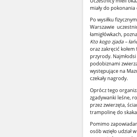
Uczestnicy mieli oka
miały do pokonania 
Po wysiłku fizyczny
Warszawie uczestnic
łamigłówkach, pozna
Kto kogo zjada – ł
oraz zakręcić kołem 
przyrody. Najmłodsi 
podobiznami zwierzą
występujące na Maz
czekały nagrody.
Oprócz tego organiza
zgadywanki leśne, r
przez zwierzęta, ści
trampolinę do skaka
Pomimo zapowiadanyc
osób wzięło udział 