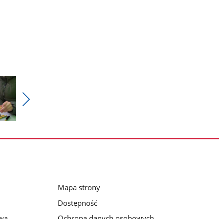
Pokaż
nestępne
zdjęcia
Mapa strony
Dostępność
awa
Ochrona danych osobowych