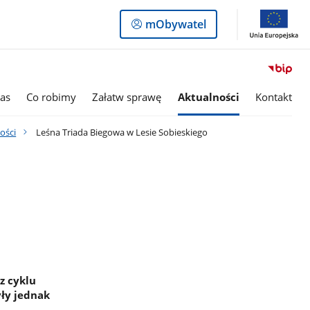
Logowanie
mObywatel
do
panelu
as
Co robimy
Załatw sprawę
Aktualności
Kontakt
ości
Leśna Triada Biegowa w Lesie Sobieskiego
z cyklu
ły jednak