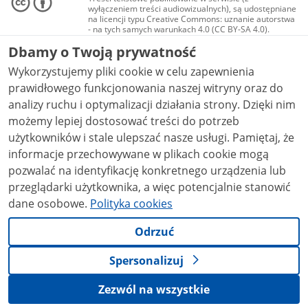
wyłączeniem treści audiowizualnych), są udostępniane
na licencji typu Creative Commons: uznanie autorstwa
- na tych samych warunkach 4.0 (CC BY-SA 4.0).
Materiały audiowizualne, w tym zdjęcia, materiały
Dbamy o Twoją prywatność
audio i wideo, są udostępniane na licencji typu
Creative Commons: uznanie autorstwa użycie
Wykorzystujemy pliki cookie w celu zapewnienia
niekomercyjne - bez utworów zależnych 4.0 (CC BY-
NC-ND 4.0), o ile nie jest to stwierdzone inaczej.
prawidłowego funkcjonowania naszej witryny oraz do
analizy ruchu i optymalizacji działania strony. Dzięki nim
możemy lepiej dostosować treści do potrzeb
użytkowników i stale ulepszać nasze usługi. Pamiętaj, że
informacje przechowywane w plikach cookie mogą
pozwalać na identyfikację konkretnego urządzenia lub
przeglądarki użytkownika, a więc potencjalnie stanowić
dane osobowe.
Polityka cookies
Odrzuć
Spersonalizuj
Zezwól na wszystkie