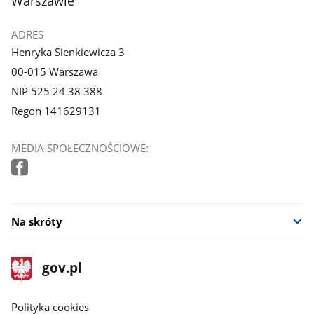
Warszawie
ADRES
Henryka Sienkiewicza 3
00-015 Warszawa
NIP 525 24 38 388
Regon 141629131
MEDIA SPOŁECZNOŚCIOWE:
Na skróty
stopka
Strona
gov.pl
gov.pl
główna
gov.pl
Polityka cookies