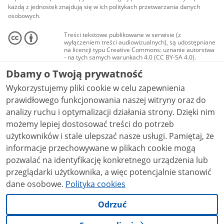
każdą z jednostek znajdują się w ich politykach przetwarzania danych
osobowych.
Treści tekstowe publikowane w serwisie (z
wyłączeniem treści audiowizualnych), są udostępniane
na licencji typu Creative Commons: uznanie autorstwa
- na tych samych warunkach 4.0 (CC BY-SA 4.0).
Materiały audiowizualne, w tym zdjęcia, materiały
Dbamy o Twoją prywatność
audio i wideo, są udostępniane na licencji typu
Creative Commons: uznanie autorstwa użycie
Wykorzystujemy pliki cookie w celu zapewnienia
niekomercyjne - bez utworów zależnych 4.0 (CC BY-
NC-ND 4.0), o ile nie jest to stwierdzone inaczej.
prawidłowego funkcjonowania naszej witryny oraz do
analizy ruchu i optymalizacji działania strony. Dzięki nim
możemy lepiej dostosować treści do potrzeb
użytkowników i stale ulepszać nasze usługi. Pamiętaj, że
informacje przechowywane w plikach cookie mogą
pozwalać na identyfikację konkretnego urządzenia lub
przeglądarki użytkownika, a więc potencjalnie stanowić
dane osobowe.
Polityka cookies
Odrzuć