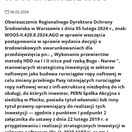
06.02.2024
Obwieszczenie Regionalnego Dyrektora Ochrony
Środowiska w Warszawie z dnia 05 lutego 2024 r., znak:
WOOŚ-II.420.8.2024.AGO w sprawie wszczęcia
postępowania w sprawie wydania decyzji o
środowiskowych uwarunkowaniach dla
przedsięwzięcia pn.: „ Wykonanie przewiertów
metodą HDD na I i II nitce pod rzeką Bugo - Narew ”,
stanowiących strategiczną inwestycję w sektorze
naftowym jako budowa rurociągów ropy naftowej w
celu zmiany przebiegu Pasy istniejących rurociągów
ropy naftowej wraz z infi-astrukturą niezbędną do ich
obsługi, do których inwestor, PERN Spółka Akcyjna z
siedzibą w Płocku, posiada tytuł własności łub inny
tytuł prawny uprawniający do realizacji tych
inwestycji — zgodnie z punktem I podpunkt 2
załącznika do ustawy z dnia 22 lutego 2019 r. o
przygotowaniu i realizacji strategicznych inwestycji w
sektorze naftowym (Dz. U. 2023.1687 tj. ze zm.).