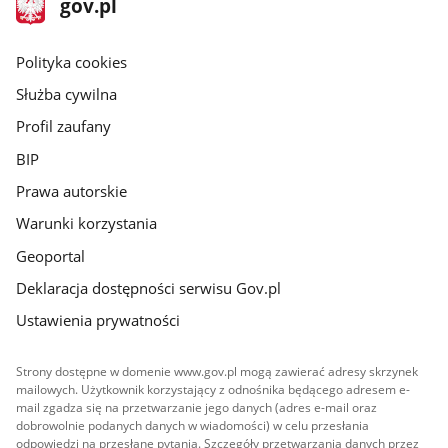
Strona
gov.pl
gov.pl
główna
gov.pl
Polityka cookies
Służba cywilna
Profil zaufany
BIP
Prawa autorskie
Warunki korzystania
Geoportal
Deklaracja dostępności serwisu Gov.pl
Ustawienia prywatności
Strony dostępne w domenie www.gov.pl mogą zawierać adresy skrzynek
mailowych. Użytkownik korzystający z odnośnika będącego adresem e-
mail zgadza się na przetwarzanie jego danych (adres e-mail oraz
dobrowolnie podanych danych w wiadomości) w celu przesłania
odpowiedzi na przesłane pytania. Szczegóły przetwarzania danych przez