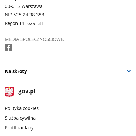
00-015 Warszawa
NIP 525 24 38 388
Regon 141629131
MEDIA SPOŁECZNOŚCIOWE:
Na skróty
stopka
Strona
gov.pl
gov.pl
główna
gov.pl
Polityka cookies
Służba cywilna
Profil zaufany