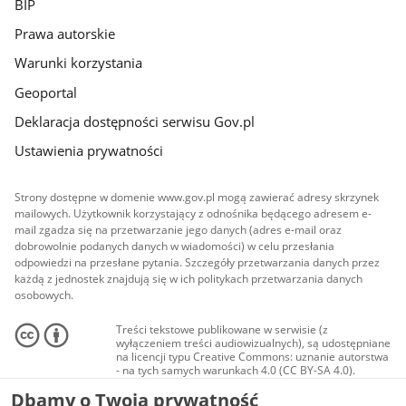
BIP
Prawa autorskie
Warunki korzystania
Geoportal
Deklaracja dostępności serwisu Gov.pl
Ustawienia prywatności
Strony dostępne w domenie www.gov.pl mogą zawierać adresy skrzynek
mailowych. Użytkownik korzystający z odnośnika będącego adresem e-
mail zgadza się na przetwarzanie jego danych (adres e-mail oraz
dobrowolnie podanych danych w wiadomości) w celu przesłania
odpowiedzi na przesłane pytania. Szczegóły przetwarzania danych przez
każdą z jednostek znajdują się w ich politykach przetwarzania danych
osobowych.
Treści tekstowe publikowane w serwisie (z
wyłączeniem treści audiowizualnych), są udostępniane
na licencji typu Creative Commons: uznanie autorstwa
- na tych samych warunkach 4.0 (CC BY-SA 4.0).
Materiały audiowizualne, w tym zdjęcia, materiały
Dbamy o Twoją prywatność
audio i wideo, są udostępniane na licencji typu