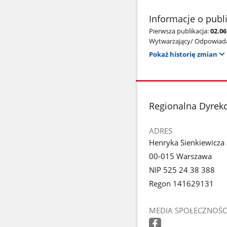
Informacje o publ
Pierwsza publikacja:
02.0
Wytwarzający/ Odpowiada
Pokaż historię zmian
stopka
Regionalna Dyrek
ADRES
Henryka Sienkiewicza
00-015 Warszawa
NIP 525 24 38 388
Regon 141629131
MEDIA SPOŁECZNOŚC