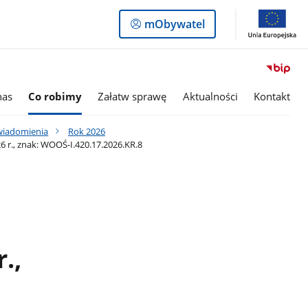
Logowanie
mObywatel
do
panelu
nas
Co robimy
Załatw sprawę
Aktualności
Kontakt
awiadomienia
Rok 2026
 r., znak: WOOŚ-I.420.17.2026.KR.8
.,