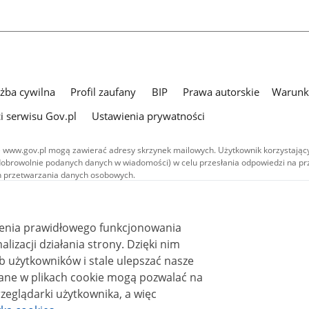
użba cywilna
Profil zaufany
BIP
Prawa autorskie
Warunki
i serwisu Gov.pl
Ustawienia prywatności
 www.gov.pl mogą zawierać adresy skrzynek mailowych. Użytkownik korzystający
dobrowolnie podanych danych w wiadomości) w celu przesłania odpowiedzi na prz
ach przetwarzania danych osobowych.
we publikowane w serwisie (z wyłączeniem treści audiowizualnych), są
 na licencji typu Creative Commons: uznanie autorstwa - na tych samych
 (CC BY-SA 4.0). Materiały audiowizualne, w tym zdjęcia, materiały audio i wideo
ienia prawidłowego funkcjonowania
ane na licencji typu Creative Commons: uznanie autorstwa użycie niekomercyjne 
ależnych 4.0 (CC BY-NC-ND 4.0), o ile nie jest to stwierdzone inaczej.
i działania strony. Dzięki nim
 użytkowników i stale ulepszać nasze
zeglądarki użytkownika, a więc