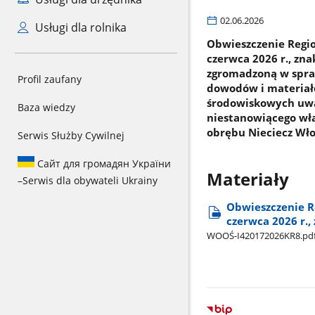
02.06.2026
Usługi dla rolnika
Obwieszczenie Regi
czerwca 2026 r., zn
zgromadzoną w spra
Profil zaufany
dowodów i materiałó
środowiskowych uwa
Baza wiedzy
niestanowiącego włas
obrębu Nieciecz Wło
Serwis Służby Cywilnej
Сайт для громадян України
Materiały
–
Serwis dla obywateli Ukrainy
Obwieszczenie R
czerwca 2026 r.,
WOOŚ-I420172026KR8.pd