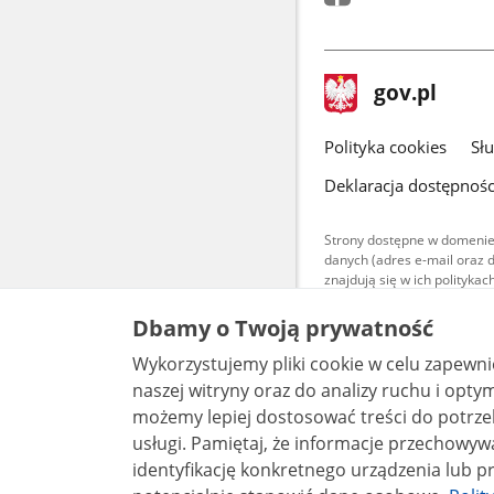
stopka
Strona
gov.pl
gov.pl
główna
gov.pl
Polityka cookies
Sł
Deklaracja dostępnośc
Strony dostępne w domenie
danych (adres e-mail oraz 
znajdują się w ich polityk
Treści teksto
Dbamy o Twoją prywatność
udostępniane
warunkach 4.0
Wykorzystujemy pliki cookie w celu zapewn
są udostępni
bez utworów z
naszej witryny oraz do analizy ruchu i optymalizacj
możemy lepiej dostosować treści do potrzeb
usługi. Pamiętaj, że informacje przechowywane w plikach cookie mogą pozwalać na
identyfikację konkretnego urządzenia lub pr