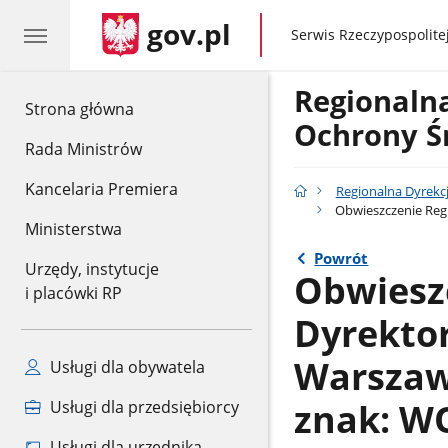
gov.pl
gov.pl
Serwis Rzeczypospolitej
Regionaln
gov.pl
Strona główna
Ochrony Ś
Rada Ministrów
Kancelaria Premiera
Regionalna Dyrekc
Obwieszczenie Regi
Ministerstwa
Powrót
Urzędy, instytucje
Obwiesz
i placówki RP
Dyrekto
Warszawi
Usługi dla obywatela
znak: WO
Usługi dla przedsiębiorcy
Usługi dla urzędnika