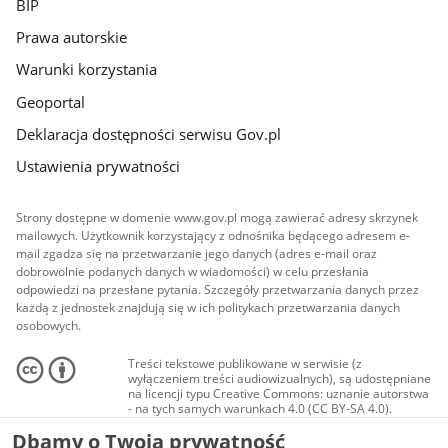
BIP
Prawa autorskie
Warunki korzystania
Geoportal
Deklaracja dostępności serwisu Gov.pl
Ustawienia prywatności
Strony dostępne w domenie www.gov.pl mogą zawierać adresy skrzynek
mailowych. Użytkownik korzystający z odnośnika będącego adresem e-
mail zgadza się na przetwarzanie jego danych (adres e-mail oraz
dobrowolnie podanych danych w wiadomości) w celu przesłania
odpowiedzi na przesłane pytania. Szczegóły przetwarzania danych przez
każdą z jednostek znajdują się w ich politykach przetwarzania danych
osobowych.
Treści tekstowe publikowane w serwisie (z
wyłączeniem treści audiowizualnych), są udostępniane
na licencji typu Creative Commons: uznanie autorstwa
- na tych samych warunkach 4.0 (CC BY-SA 4.0).
Materiały audiowizualne, w tym zdjęcia, materiały
Dbamy o Twoją prywatność
audio i wideo, są udostępniane na licencji typu