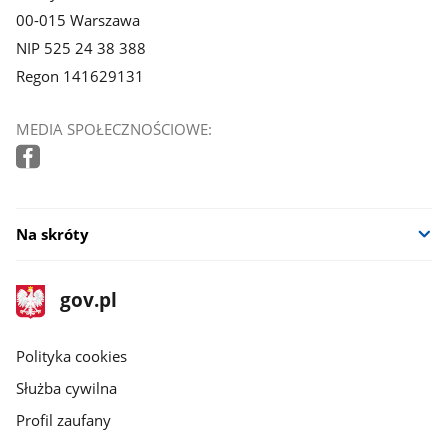
00-015 Warszawa
NIP 525 24 38 388
Regon 141629131
MEDIA SPOŁECZNOŚCIOWE:
Na skróty
stopka
Strona
gov.pl
gov.pl
główna
gov.pl
Polityka cookies
Służba cywilna
Profil zaufany