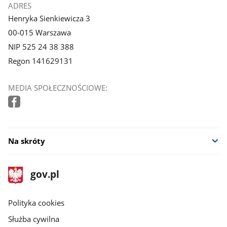
ADRES
Henryka Sienkiewicza 3
00-015 Warszawa
NIP 525 24 38 388
Regon 141629131
MEDIA SPOŁECZNOŚCIOWE:
Na skróty
stopka
Strona
gov.pl
gov.pl
główna
gov.pl
Polityka cookies
Służba cywilna