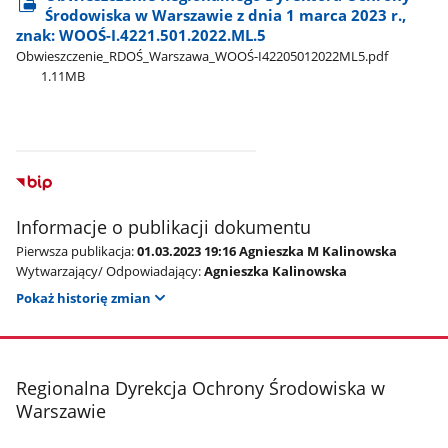
Środowiska w Warszawie z dnia 1 marca 2023 r.,
znak: WOOŚ-I.4221.501.2022.ML.5
Obwieszczenie​_RDOŚ​_Warszawa​_WOOŚ-I42205012022ML5.pdf
1.11MB
Informacje o publikacji dokumentu
Pierwsza publikacja:
01.03.2023 19:16 Agnieszka M Kalinowska
Wytwarzający/ Odpowiadający:
Agnieszka Kalinowska
Pokaż historię zmian
stopka
Regionalna Dyrekcja Ochrony Środowiska w
Warszawie