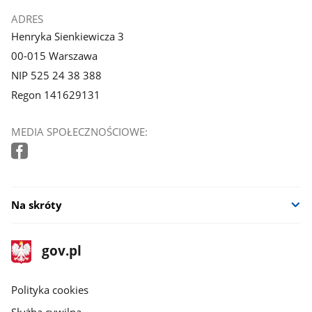
ADRES
Henryka Sienkiewicza 3
00-015 Warszawa
NIP 525 24 38 388
Regon 141629131
MEDIA SPOŁECZNOŚCIOWE:
Na skróty
stopka
Strona
gov.pl
gov.pl
główna
gov.pl
Polityka cookies