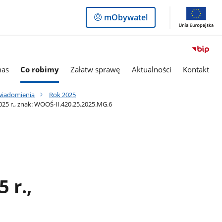
Logowanie
mObywatel
do
panelu
nas
Co robimy
Załatw sprawę
Aktualności
Kontakt
awiadomienia
Rok 2025
25 r., znak: WOOŚ-II.420.25.2025.MG.6
 r.,