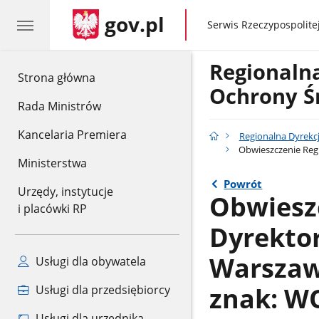
gov.pl
gov.pl
Serwis Rzeczypospolitej
Regionaln
gov.pl
Strona główna
Ochrony Ś
Rada Ministrów
Kancelaria Premiera
Regionalna Dyrekc
Obwieszczenie Regi
Ministerstwa
Powrót
Urzędy, instytucje
Obwiesz
i placówki RP
Dyrekto
Warszawi
Usługi dla obywatela
znak: WO
Usługi dla przedsiębiorcy
Usługi dla urzędnika