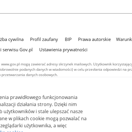
użba cywilna
Profil zaufany
BIP
Prawa autorskie
Warunki
i serwisu Gov.pl
Ustawienia prywatności
 www.gov.pl mogą zawierać adresy skrzynek mailowych. Użytkownik korzystający
dobrowolnie podanych danych w wiadomości) w celu przesłania odpowiedzi na prz
ach przetwarzania danych osobowych.
we publikowane w serwisie (z wyłączeniem treści audiowizualnych), są
 na licencji typu Creative Commons: uznanie autorstwa - na tych samych
 (CC BY-SA 4.0). Materiały audiowizualne, w tym zdjęcia, materiały audio i wideo
ienia prawidłowego funkcjonowania
ane na licencji typu Creative Commons: uznanie autorstwa użycie niekomercyjne 
ależnych 4.0 (CC BY-NC-ND 4.0), o ile nie jest to stwierdzone inaczej.
i działania strony. Dzięki nim
 użytkowników i stale ulepszać nasze
zeglądarki użytkownika, a więc