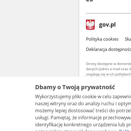
stopka
Strona
gov.pl
gov.pl
główna
gov.pl
Polityka cookies
Sł
Deklaracja dostępnośc
Strony dostępne w domenie
danych (adres e-mail oraz 
znajdują się w ich polityk
Treści teksto
Dbamy o Twoją prywatność
udostępniane
warunkach 4.0
Wykorzystujemy pliki cookie w celu zapewn
są udostępni
bez utworów z
naszej witryny oraz do analizy ruchu i optymalizacj
możemy lepiej dostosować treści do potrzeb
usługi. Pamiętaj, że informacje przechowywane w plikach cookie mogą pozwalać na
identyfikację konkretnego urządzenia lub pr