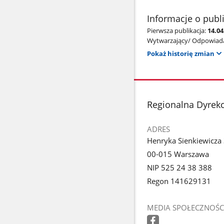
Informacje o publ
Pierwsza publikacja:
14.0
Wytwarzający/ Odpowiada
Pokaż historię zmian
stopka
Regionalna Dyrek
ADRES
Henryka Sienkiewicza
00-015 Warszawa
NIP 525 24 38 388
Regon 141629131
MEDIA SPOŁECZNOŚC