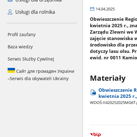
14.04.2025
Usługi dla rolnika
Obwieszczenie Regi
kwietnia 2025 r., z
Zarządu Zlewni we 
Profil zaufany
zajęcie stanowiska
środowisko dla prze
Baza wiedzy
dotyczy lasu olsu. P
ewid. nr 0011 Kamion
Serwis Służby Cywilnej
Сайт для громадян України
Materiały
–
Serwis dla obywateli Ukrainy
Obwieszczenie R
kwietnia 2025 r.
WOOŚ-II420252025MG6T.