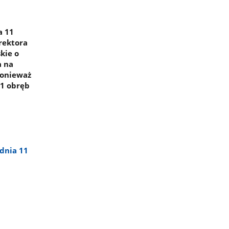
a 11
rektora
kie o
a na
ponieważ
/1 obręb
dnia 11