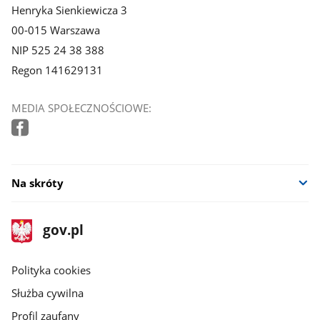
Henryka Sienkiewicza 3
00-015 Warszawa
NIP 525 24 38 388
Regon 141629131
MEDIA SPOŁECZNOŚCIOWE:
Na skróty
stopka
Strona
gov.pl
gov.pl
główna
gov.pl
Polityka cookies
Służba cywilna
Profil zaufany