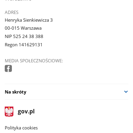
ADRES
Henryka Sienkiewicza 3
00-015 Warszawa
NIP 525 24 38 388
Regon 141629131
MEDIA SPOŁECZNOŚCIOWE:
Na skróty
stopka
Strona
gov.pl
gov.pl
główna
gov.pl
Polityka cookies