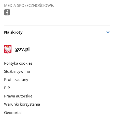
MEDIA SPOŁECZNOŚCIOWE:
Na skróty
stopka
Strona
gov.pl
gov.pl
główna
gov.pl
Polityka cookies
Służba cywilna
Profil zaufany
BIP
Prawa autorskie
Warunki korzystania
Geoportal