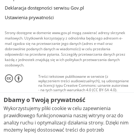
Deklaracja dostępności serwisu Gov.pl
Ustawienia prywatności
Strony dostępne w domenie www.gov.pl mogą zawierać adresy skrzynek
mailowych. Użytkownik korzystający z odnośnika będącego adresem e-
mail zgadza się na przetwarzanie jego danych (adres e-mail oraz
dobrowolnie podanych danych w wiadomości) w celu przesłania
odpowiedzi na przesłane pytania. Szczegóły przetwarzania danych przez
każdą z jednostek znajdują się w ich politykach przetwarzania danych
osobowych.
Treści tekstowe publikowane w serwisie (z
wyłączeniem treści audiowizualnych), są udostępniane
na licencji typu Creative Commons: uznanie autorstwa
- na tych samych warunkach 4.0 (CC BY-SA 4.0).
Materiały audiowizualne, w tym zdjęcia, materiały
Dbamy o Twoją prywatność
audio i wideo, są udostępniane na licencji typu
Creative Commons: uznanie autorstwa użycie
Wykorzystujemy pliki cookie w celu zapewnienia
niekomercyjne - bez utworów zależnych 4.0 (CC BY-
NC-ND 4.0), o ile nie jest to stwierdzone inaczej.
prawidłowego funkcjonowania naszej witryny oraz do
analizy ruchu i optymalizacji działania strony. Dzięki nim
możemy lepiej dostosować treści do potrzeb