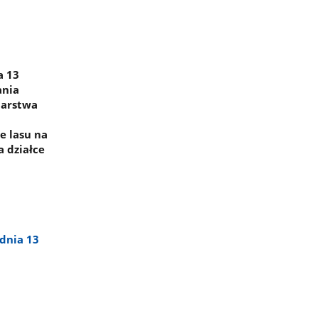
a 13
ania
darstwa
e lasu na
a działce
dnia 13