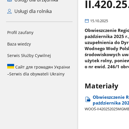
II.420.2
Usługi dla rolnika
15.10.2025
Obwieszczenie Regi
Profil zaufany
października 2025 r
uzupełnienia do Dy
Baza wiedzy
Wodnego Wody Polski
środowiskowych uwa
Serwis Służby Cywilnej
użytek rolny, poniew
o nr ewid. 246/1 obr
Сайт для громадян України
–
Serwis dla obywateli Ukrainy
Materiały
Obwieszczenie R
października 20
WOOŚ-II420252025MGMB