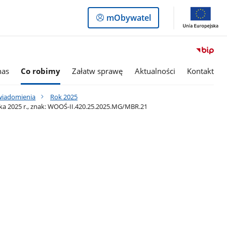
Logowanie
mObywatel
do
panelu
nas
Co robimy
Załatw sprawę
Aktualności
Kontakt
awiadomienia
Rok 2025
ka 2025 r., znak: WOOŚ-II.420.25.2025.MG/MBR.21