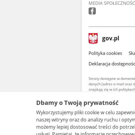
MEDIA SPOŁECZNOŚC
stopka
Strona
gov.pl
gov.pl
główna
gov.pl
Polityka cookies
Sł
Deklaracja dostępnośc
Strony dostępne w domenie
danych (adres e-mail oraz 
znajdują się w ich polityk
Treści teksto
Dbamy o Twoją prywatność
udostępniane
warunkach 4.0
Wykorzystujemy pliki cookie w celu zapewn
są udostępni
bez utworów z
naszej witryny oraz do analizy ruchu i optymalizacj
możemy lepiej dostosować treści do potrzeb
usługi. Pamiętaj, że informacje przechowywane w plikach cookie mogą pozwalać na