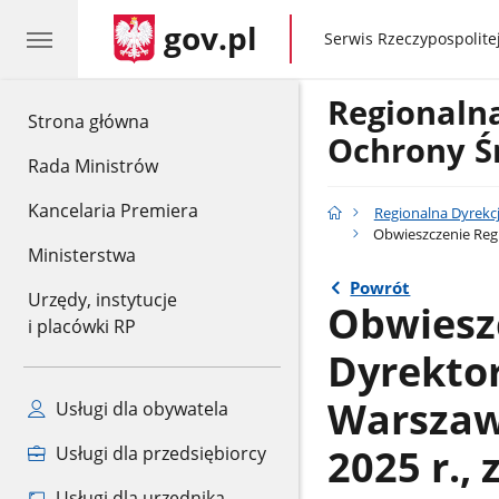
gov.pl
gov.pl
Serwis Rzeczypospolitej
Regionaln
gov.pl
Strona główna
Ochrony Ś
Rada Ministrów
Kancelaria Premiera
Regionalna Dyrekc
Obwieszczenie Regi
Ministerstwa
Powrót
Urzędy, instytucje
Obwiesz
i placówki RP
Dyrekto
Warszawi
Usługi dla obywatela
2025 r.,
Usługi dla przedsiębiorcy
Usługi dla urzędnika