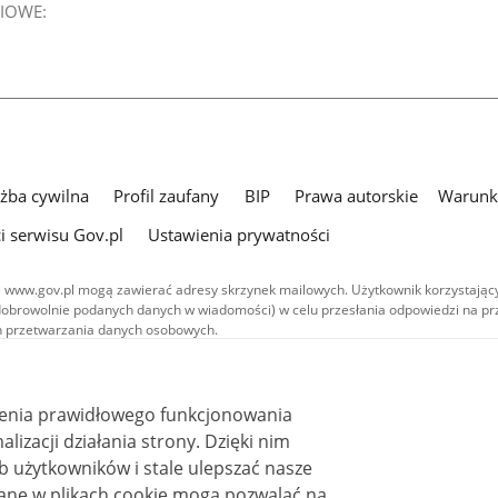
IOWE:
użba cywilna
Profil zaufany
BIP
Prawa autorskie
Warunki
i serwisu Gov.pl
Ustawienia prywatności
 www.gov.pl mogą zawierać adresy skrzynek mailowych. Użytkownik korzystający
dobrowolnie podanych danych w wiadomości) w celu przesłania odpowiedzi na prz
ach przetwarzania danych osobowych.
we publikowane w serwisie (z wyłączeniem treści audiowizualnych), są
 na licencji typu Creative Commons: uznanie autorstwa - na tych samych
 (CC BY-SA 4.0). Materiały audiowizualne, w tym zdjęcia, materiały audio i wideo
ienia prawidłowego funkcjonowania
ane na licencji typu Creative Commons: uznanie autorstwa użycie niekomercyjne 
ależnych 4.0 (CC BY-NC-ND 4.0), o ile nie jest to stwierdzone inaczej.
i działania strony. Dzięki nim
 użytkowników i stale ulepszać nasze