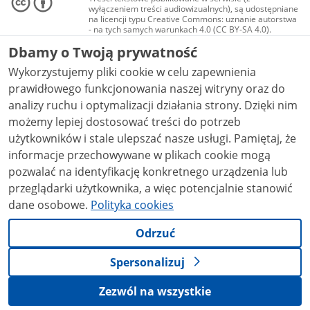
wyłączeniem treści audiowizualnych), są udostępniane
na licencji typu Creative Commons: uznanie autorstwa
- na tych samych warunkach 4.0 (CC BY-SA 4.0).
Materiały audiowizualne, w tym zdjęcia, materiały
Dbamy o Twoją prywatność
audio i wideo, są udostępniane na licencji typu
Creative Commons: uznanie autorstwa użycie
Wykorzystujemy pliki cookie w celu zapewnienia
niekomercyjne - bez utworów zależnych 4.0 (CC BY-
NC-ND 4.0), o ile nie jest to stwierdzone inaczej.
prawidłowego funkcjonowania naszej witryny oraz do
analizy ruchu i optymalizacji działania strony. Dzięki nim
możemy lepiej dostosować treści do potrzeb
użytkowników i stale ulepszać nasze usługi. Pamiętaj, że
informacje przechowywane w plikach cookie mogą
pozwalać na identyfikację konkretnego urządzenia lub
przeglądarki użytkownika, a więc potencjalnie stanowić
dane osobowe.
Polityka cookies
Odrzuć
Spersonalizuj
Zezwól na wszystkie