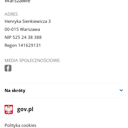
Warszawie
ADRES
Henryka Sienkiewicza 3
00-015 Warszawa
NIP 525 24 38 388
Regon 141629131
MEDIA SPOŁECZNOŚCIOWE:
Na skróty
stopka
Strona
gov.pl
gov.pl
główna
gov.pl
Polityka cookies