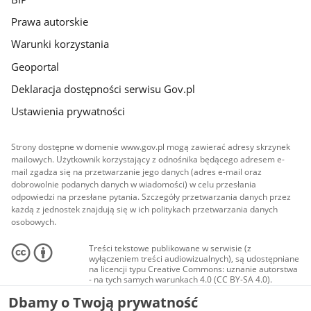
Prawa autorskie
Warunki korzystania
Geoportal
Deklaracja dostępności serwisu Gov.pl
Ustawienia prywatności
Strony dostępne w domenie www.gov.pl mogą zawierać adresy skrzynek
mailowych. Użytkownik korzystający z odnośnika będącego adresem e-
mail zgadza się na przetwarzanie jego danych (adres e-mail oraz
dobrowolnie podanych danych w wiadomości) w celu przesłania
odpowiedzi na przesłane pytania. Szczegóły przetwarzania danych przez
każdą z jednostek znajdują się w ich politykach przetwarzania danych
osobowych.
Treści tekstowe publikowane w serwisie (z
wyłączeniem treści audiowizualnych), są udostępniane
na licencji typu Creative Commons: uznanie autorstwa
- na tych samych warunkach 4.0 (CC BY-SA 4.0).
Materiały audiowizualne, w tym zdjęcia, materiały
Dbamy o Twoją prywatność
audio i wideo, są udostępniane na licencji typu
Creative Commons: uznanie autorstwa użycie