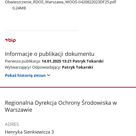
Obwieszczenie​_RDOŚ​_Warszawa​_WOOŚ-II420822023DF25.pdf
0.24MB
Informacje o publikacji dokumentu
Pierwsza publikacja:
14.01.2025 13:21 Patryk Tokarski
Wytwarzający/ Odpowiadający:
Patryk Tokarski
Pokaż historię zmian
stopka
Regionalna Dyrekcja Ochrony Środowiska w
Warszawie
ADRES
Henryka Sienkiewicza 3