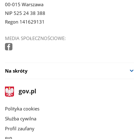
00-015 Warszawa
NIP 525 24 38 388
Regon 141629131
MEDIA SPOŁECZNOŚCIOWE:
Na skróty
stopka
Strona
gov.pl
gov.pl
główna
gov.pl
Polityka cookies
Służba cywilna
Profil zaufany
BIP