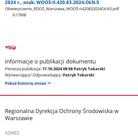
2024 r., znak: WOOŚ-II.420.83.2024.OŁN.5
Obwieszczenie​_RDOŚ​_Warszawa​_WOOŚ-II420832024OŁN5.pdf
0.17MB
Informacje o publikacji dokumentu
Pierwsza publikacja:
17.10.2024 09:58 Patryk Tokarski
Wytwarzający/ Odpowiadający:
Patryk Tokarski
Pokaż historię zmian
stopka
Regionalna Dyrekcja Ochrony Środowiska w
Warszawie
ADRES