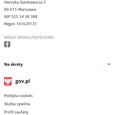
Henryka Sienkiewicza 3
00-015 Warszawa
NIP 525 24 38 388
Regon 141629131
MEDIA SPOŁECZNOŚCIOWE:
Na skróty
stopka
Strona
gov.pl
gov.pl
główna
gov.pl
Polityka cookies
Służba cywilna
Profil zaufany