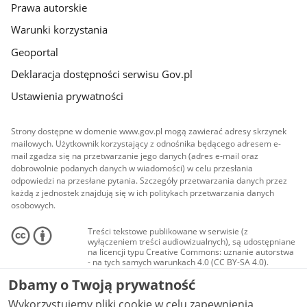
Prawa autorskie
Warunki korzystania
Geoportal
Deklaracja dostępności serwisu Gov.pl
Ustawienia prywatności
Strony dostępne w domenie www.gov.pl mogą zawierać adresy skrzynek
mailowych. Użytkownik korzystający z odnośnika będącego adresem e-
mail zgadza się na przetwarzanie jego danych (adres e-mail oraz
dobrowolnie podanych danych w wiadomości) w celu przesłania
odpowiedzi na przesłane pytania. Szczegóły przetwarzania danych przez
każdą z jednostek znajdują się w ich politykach przetwarzania danych
osobowych.
Treści tekstowe publikowane w serwisie (z
wyłączeniem treści audiowizualnych), są udostępniane
na licencji typu Creative Commons: uznanie autorstwa
- na tych samych warunkach 4.0 (CC BY-SA 4.0).
Materiały audiowizualne, w tym zdjęcia, materiały
Dbamy o Twoją prywatność
audio i wideo, są udostępniane na licencji typu
Creative Commons: uznanie autorstwa użycie
Wykorzystujemy pliki cookie w celu zapewnienia
niekomercyjne - bez utworów zależnych 4.0 (CC BY-