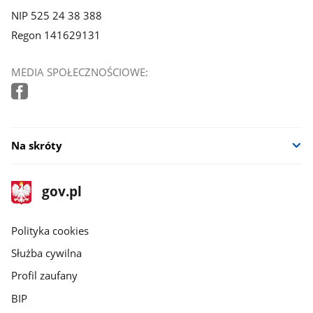
NIP 525 24 38 388
Regon 141629131
MEDIA SPOŁECZNOŚCIOWE:
Na skróty
stopka
Strona
gov.pl
gov.pl
główna
gov.pl
Polityka cookies
Służba cywilna
Profil zaufany
BIP