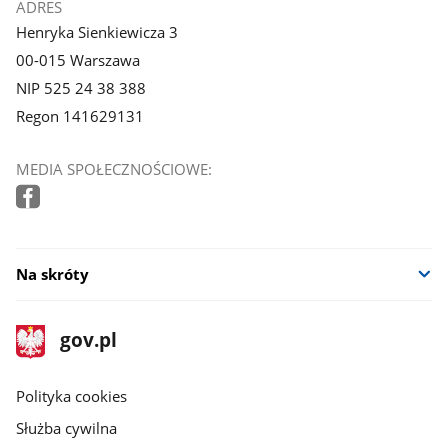
ADRES
Henryka Sienkiewicza 3
00-015 Warszawa
NIP 525 24 38 388
Regon 141629131
MEDIA SPOŁECZNOŚCIOWE:
Na skróty
stopka
Strona
gov.pl
gov.pl
główna
gov.pl
Polityka cookies
Służba cywilna