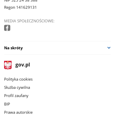
Regon 141629131
MEDIA SPOŁECZNOŚCIOWE:
Na skróty
stopka
Strona
gov.pl
gov.pl
główna
gov.pl
Polityka cookies
Służba cywilna
Profil zaufany
BIP
Prawa autorskie