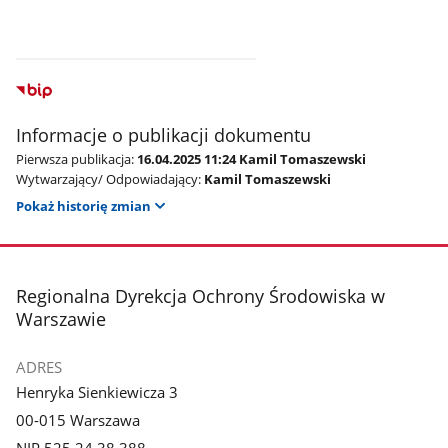
Informacje o publikacji dokumentu
Pierwsza publikacja:
16.04.2025 11:24 Kamil Tomaszewski
Wytwarzający/ Odpowiadający:
Kamil Tomaszewski
Pokaż historię zmian
stopka
Regionalna Dyrekcja Ochrony Środowiska w
Warszawie
ADRES
Henryka Sienkiewicza 3
00-015 Warszawa
NIP 525 24 38 388