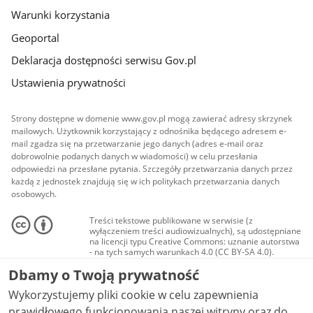
Warunki korzystania
Geoportal
Deklaracja dostępności serwisu Gov.pl
Ustawienia prywatności
Strony dostępne w domenie www.gov.pl mogą zawierać adresy skrzynek
mailowych. Użytkownik korzystający z odnośnika będącego adresem e-
mail zgadza się na przetwarzanie jego danych (adres e-mail oraz
dobrowolnie podanych danych w wiadomości) w celu przesłania
odpowiedzi na przesłane pytania. Szczegóły przetwarzania danych przez
każdą z jednostek znajdują się w ich politykach przetwarzania danych
osobowych.
Treści tekstowe publikowane w serwisie (z
wyłączeniem treści audiowizualnych), są udostępniane
na licencji typu Creative Commons: uznanie autorstwa
- na tych samych warunkach 4.0 (CC BY-SA 4.0).
Materiały audiowizualne, w tym zdjęcia, materiały
Dbamy o Twoją prywatność
audio i wideo, są udostępniane na licencji typu
Creative Commons: uznanie autorstwa użycie
Wykorzystujemy pliki cookie w celu zapewnienia
niekomercyjne - bez utworów zależnych 4.0 (CC BY-
NC-ND 4.0), o ile nie jest to stwierdzone inaczej.
prawidłowego funkcjonowania naszej witryny oraz do