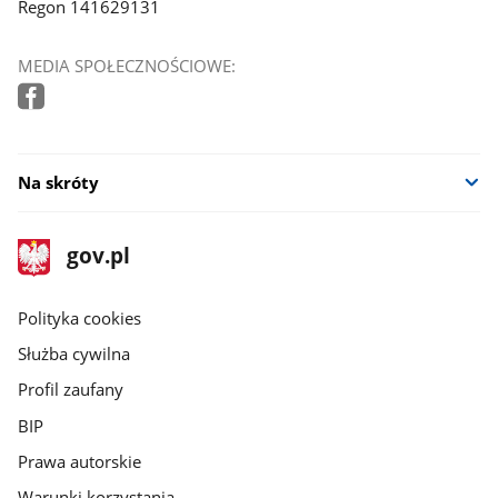
Regon 141629131
MEDIA SPOŁECZNOŚCIOWE:
Na skróty
stopka
Strona
gov.pl
gov.pl
główna
gov.pl
Polityka cookies
Służba cywilna
Profil zaufany
BIP
Prawa autorskie
Warunki korzystania