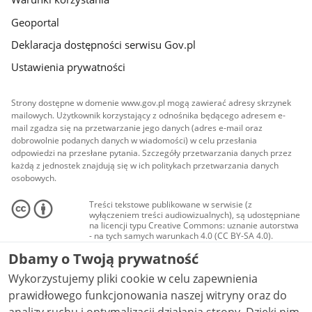
Geoportal
Deklaracja dostępności serwisu Gov.pl
Ustawienia prywatności
Strony dostępne w domenie www.gov.pl mogą zawierać adresy skrzynek
mailowych. Użytkownik korzystający z odnośnika będącego adresem e-
mail zgadza się na przetwarzanie jego danych (adres e-mail oraz
dobrowolnie podanych danych w wiadomości) w celu przesłania
odpowiedzi na przesłane pytania. Szczegóły przetwarzania danych przez
każdą z jednostek znajdują się w ich politykach przetwarzania danych
osobowych.
Treści tekstowe publikowane w serwisie (z
wyłączeniem treści audiowizualnych), są udostępniane
na licencji typu Creative Commons: uznanie autorstwa
- na tych samych warunkach 4.0 (CC BY-SA 4.0).
Materiały audiowizualne, w tym zdjęcia, materiały
Dbamy o Twoją prywatność
audio i wideo, są udostępniane na licencji typu
Creative Commons: uznanie autorstwa użycie
Wykorzystujemy pliki cookie w celu zapewnienia
niekomercyjne - bez utworów zależnych 4.0 (CC BY-
NC-ND 4.0), o ile nie jest to stwierdzone inaczej.
prawidłowego funkcjonowania naszej witryny oraz do