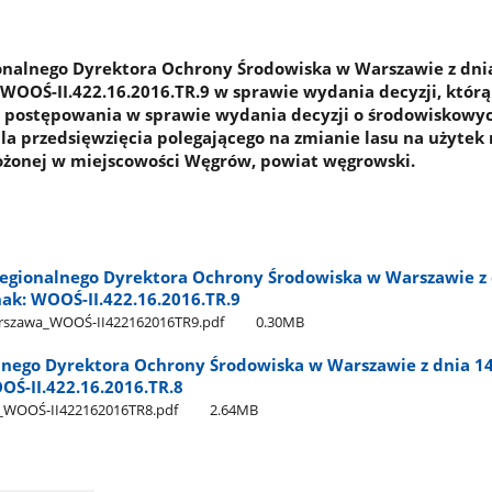
onalnego Dyrektora Ochrony Środowiska w Warszawie z dni
: WOOŚ-II.422.16.2016.TR.9 w sprawie wydania decyzji, którą
i postępowania w sprawie wydania decyzji o środowiskowy
 przedsięwzięcia polegającego na zmianie lasu na użytek 
łożonej w miejscowości Węgrów, powiat węgrowski.
egionalnego Dyrektora Ochrony Środowiska w Warszawie z 
znak: WOOŚ-II.422.16.2016.TR.9
rszawa​_WOOŚ-II422162016TR9.pdf
0.30MB
lnego Dyrektora Ochrony Środowiska w Warszawie z dnia 14
OOŚ-II.422.16.2016.TR.8
​_WOOŚ-II422162016TR8.pdf
2.64MB