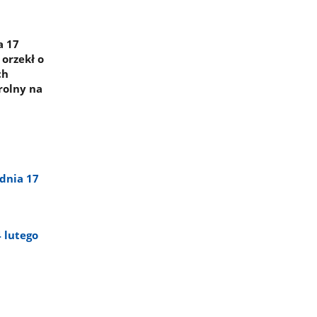
a 17
 orzekł o
ch
rolny na
dnia 17
 lutego