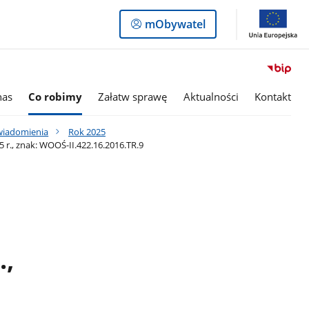
Logowanie
mObywatel
do
panelu
nas
Co robimy
Załatw sprawę
Aktualności
Kontakt
awiadomienia
Rok 2025
r., znak: WOOŚ-II.422.16.2016.TR.9
.,