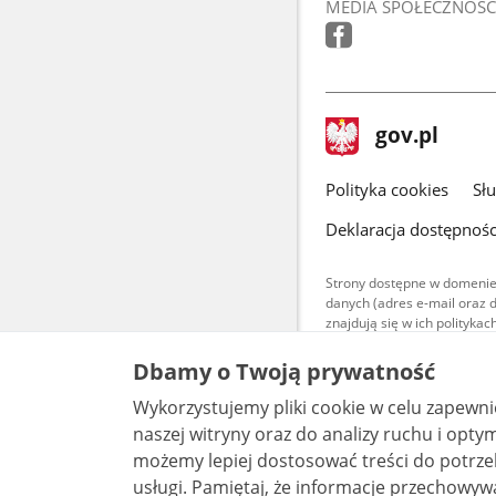
MEDIA SPOŁECZNOŚC
stopka
Strona
gov.pl
gov.pl
główna
gov.pl
Polityka cookies
Sł
Deklaracja dostępnośc
Strony dostępne w domenie
danych (adres e-mail oraz 
znajdują się w ich polityk
Treści teksto
Dbamy o Twoją prywatność
udostępniane
warunkach 4.0
Wykorzystujemy pliki cookie w celu zapewn
są udostępni
bez utworów z
naszej witryny oraz do analizy ruchu i optymalizacj
możemy lepiej dostosować treści do potrzeb
usługi. Pamiętaj, że informacje przechowywane w plikach cookie mogą pozwalać na