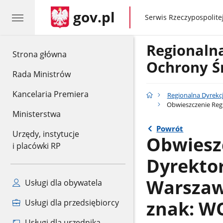
gov.pl
gov.pl
Serwis Rzeczypospolitej
Regionaln
gov.pl
Strona główna
Ochrony Ś
Rada Ministrów
Kancelaria Premiera
Regionalna Dyrekc
Obwieszczenie Regi
Ministerstwa
Powrót
Urzędy, instytucje
Obwiesz
i placówki RP
Dyrekto
Warszawi
Usługi dla obywatela
znak: WO
Usługi dla przedsiębiorcy
Usługi dla urzędnika