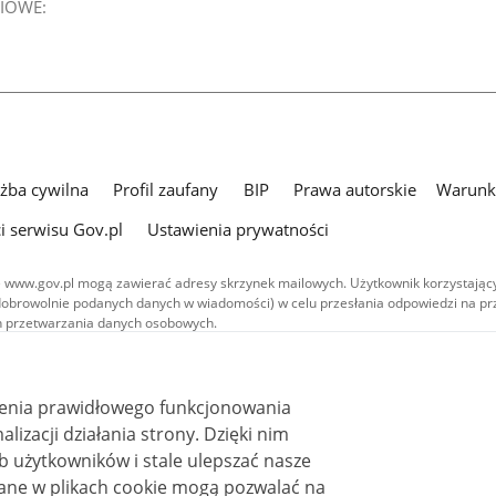
IOWE:
użba cywilna
Profil zaufany
BIP
Prawa autorskie
Warunki
i serwisu Gov.pl
Ustawienia prywatności
 www.gov.pl mogą zawierać adresy skrzynek mailowych. Użytkownik korzystający
dobrowolnie podanych danych w wiadomości) w celu przesłania odpowiedzi na prz
ach przetwarzania danych osobowych.
we publikowane w serwisie (z wyłączeniem treści audiowizualnych), są
 na licencji typu Creative Commons: uznanie autorstwa - na tych samych
 (CC BY-SA 4.0). Materiały audiowizualne, w tym zdjęcia, materiały audio i wideo
ienia prawidłowego funkcjonowania
ane na licencji typu Creative Commons: uznanie autorstwa użycie niekomercyjne 
ależnych 4.0 (CC BY-NC-ND 4.0), o ile nie jest to stwierdzone inaczej.
i działania strony. Dzięki nim
 użytkowników i stale ulepszać nasze