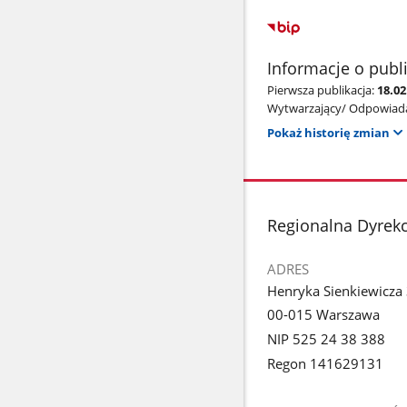
Informacje o publ
Pierwsza publikacja:
18.02
Wytwarzający/ Odpowiada
Pokaż historię zmian
stopka
Regionalna Dyrek
ADRES
Henryka Sienkiewicza
00-015 Warszawa
NIP 525 24 38 388
Regon 141629131