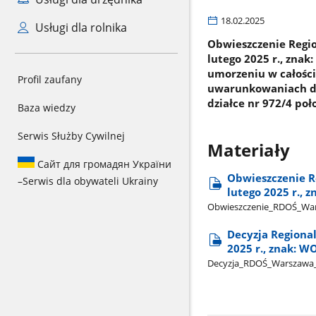
18.02.2025
Usługi dla rolnika
Obwieszczenie Regi
lutego 2025 r., znak
umorzeniu w całośc
Profil zaufany
uwarunkowaniach dla
działce nr 972/4 po
Baza wiedzy
Serwis Służby Cywilnej
Materiały
Сайт для громадян України
Obwieszczenie R
–
Serwis dla obywateli Ukrainy
lutego 2025 r., 
Obwieszczenie​_RDOŚ​_Wa
Decyzja Regiona
2025 r., znak: W
Decyzja​_RDOŚ​_Warszawa