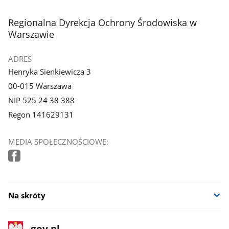
stopka
Regionalna Dyrekcja Ochrony Środowiska w
Warszawie
ADRES
Henryka Sienkiewicza 3
00-015 Warszawa
NIP 525 24 38 388
Regon 141629131
MEDIA SPOŁECZNOŚCIOWE:
Na skróty
stopka
Strona
gov.pl