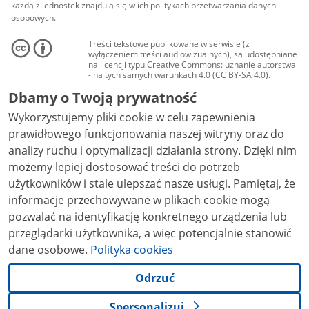
każdą z jednostek znajdują się w ich politykach przetwarzania danych
osobowych.
Treści tekstowe publikowane w serwisie (z
wyłączeniem treści audiowizualnych), są udostępniane
na licencji typu Creative Commons: uznanie autorstwa
- na tych samych warunkach 4.0 (CC BY-SA 4.0).
Materiały audiowizualne, w tym zdjęcia, materiały
Dbamy o Twoją prywatność
audio i wideo, są udostępniane na licencji typu
Creative Commons: uznanie autorstwa użycie
Wykorzystujemy pliki cookie w celu zapewnienia
niekomercyjne - bez utworów zależnych 4.0 (CC BY-
NC-ND 4.0), o ile nie jest to stwierdzone inaczej.
prawidłowego funkcjonowania naszej witryny oraz do
analizy ruchu i optymalizacji działania strony. Dzięki nim
możemy lepiej dostosować treści do potrzeb
użytkowników i stale ulepszać nasze usługi. Pamiętaj, że
informacje przechowywane w plikach cookie mogą
pozwalać na identyfikację konkretnego urządzenia lub
przeglądarki użytkownika, a więc potencjalnie stanowić
dane osobowe.
Polityka cookies
Odrzuć
Spersonalizuj