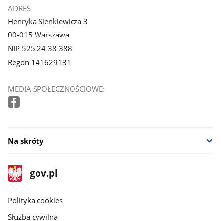
ADRES
Henryka Sienkiewicza 3
00-015 Warszawa
NIP 525 24 38 388
Regon 141629131
MEDIA SPOŁECZNOŚCIOWE:
Na skróty
stopka
Strona
gov.pl
gov.pl
główna
gov.pl
Polityka cookies
Służba cywilna