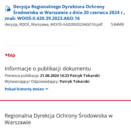
Decyzja Regionalnego Dyrektora Ochrony
Środowiska w Warszawie z dnia 20 czerwca 2024 r.,
znak: WOOŚ-II.420.39.2023.AGO.16
decyzja​_RDOŚ​_Warszawa​_WOOŚ-II420392023AGO16.pdf
5.84MB
Informacje o publikacji dokumentu
Pierwsza publikacja:
21.06.2024 14:23 Patryk Tokarski
Wytwarzający/ Odpowiadający:
Patryk Tokarski
Pokaż historię zmian
stopka
Regionalna Dyrekcja Ochrony Środowiska w
Warszawie