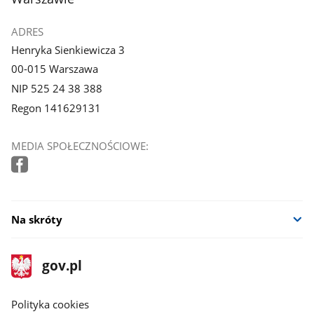
ADRES
Henryka Sienkiewicza 3
00-015 Warszawa
NIP 525 24 38 388
Regon 141629131
MEDIA SPOŁECZNOŚCIOWE:
Na skróty
stopka
Strona
gov.pl
gov.pl
główna
gov.pl
Polityka cookies