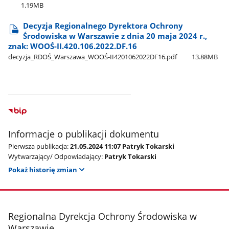
1.19MB
Decyzja Regionalnego Dyrektora Ochrony
Środowiska w Warszawie z dnia 20 maja 2024 r.,
znak: WOOŚ-II.420.106.2022.DF.16
decyzja​_RDOŚ​_Warszawa​_WOOŚ-II4201062022DF16.pdf
13.88MB
Informacje o publikacji dokumentu
Pierwsza publikacja:
21.05.2024 11:07 Patryk Tokarski
Wytwarzający/ Odpowiadający:
Patryk Tokarski
Pokaż historię zmian
stopka
Regionalna Dyrekcja Ochrony Środowiska w
Warszawie