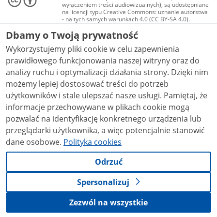
wyłączeniem treści audiowizualnych), są udostępniane
na licencji typu Creative Commons: uznanie autorstwa
- na tych samych warunkach 4.0 (CC BY-SA 4.0).
Materiały audiowizualne, w tym zdjęcia, materiały
Dbamy o Twoją prywatność
audio i wideo, są udostępniane na licencji typu
Creative Commons: uznanie autorstwa użycie
Wykorzystujemy pliki cookie w celu zapewnienia
niekomercyjne - bez utworów zależnych 4.0 (CC BY-
NC-ND 4.0), o ile nie jest to stwierdzone inaczej.
prawidłowego funkcjonowania naszej witryny oraz do
analizy ruchu i optymalizacji działania strony. Dzięki nim
możemy lepiej dostosować treści do potrzeb
użytkowników i stale ulepszać nasze usługi. Pamiętaj, że
informacje przechowywane w plikach cookie mogą
pozwalać na identyfikację konkretnego urządzenia lub
przeglądarki użytkownika, a więc potencjalnie stanowić
dane osobowe.
Polityka cookies
Odrzuć
Spersonalizuj
Zezwól na wszystkie