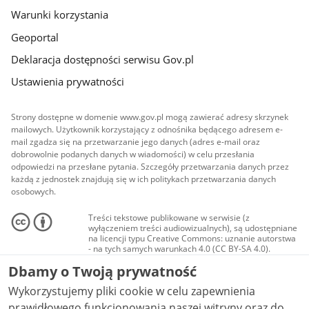
Warunki korzystania
Geoportal
Deklaracja dostępności serwisu Gov.pl
Ustawienia prywatności
Strony dostępne w domenie www.gov.pl mogą zawierać adresy skrzynek
mailowych. Użytkownik korzystający z odnośnika będącego adresem e-
mail zgadza się na przetwarzanie jego danych (adres e-mail oraz
dobrowolnie podanych danych w wiadomości) w celu przesłania
odpowiedzi na przesłane pytania. Szczegóły przetwarzania danych przez
każdą z jednostek znajdują się w ich politykach przetwarzania danych
osobowych.
Treści tekstowe publikowane w serwisie (z
wyłączeniem treści audiowizualnych), są udostępniane
na licencji typu Creative Commons: uznanie autorstwa
- na tych samych warunkach 4.0 (CC BY-SA 4.0).
Materiały audiowizualne, w tym zdjęcia, materiały
Dbamy o Twoją prywatność
audio i wideo, są udostępniane na licencji typu
Creative Commons: uznanie autorstwa użycie
Wykorzystujemy pliki cookie w celu zapewnienia
niekomercyjne - bez utworów zależnych 4.0 (CC BY-
NC-ND 4.0), o ile nie jest to stwierdzone inaczej.
prawidłowego funkcjonowania naszej witryny oraz do