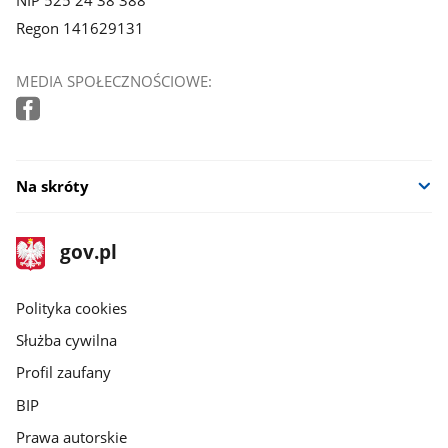
Regon 141629131
MEDIA SPOŁECZNOŚCIOWE:
Na skróty
stopka
Strona
gov.pl
gov.pl
główna
gov.pl
Polityka cookies
Służba cywilna
Profil zaufany
BIP
Prawa autorskie