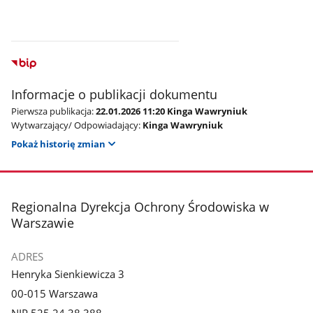
Informacje o publikacji dokumentu
Pierwsza publikacja:
22.01.2026 11:20 Kinga Wawryniuk
Wytwarzający/ Odpowiadający:
Kinga Wawryniuk
Pokaż historię zmian
stopka
Regionalna Dyrekcja Ochrony Środowiska w
Warszawie
ADRES
Henryka Sienkiewicza 3
00-015 Warszawa
NIP 525 24 38 388