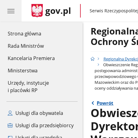
gov.pl
gov.pl
Serwis Rzeczypospolitej
Regionaln
gov.pl
Strona główna
Ochrony Ś
Rada Ministrów
Kancelaria Premiera
Regionalna Dyrekc
Obwieszczenie Regi
Ministerstwa
postępowania administr
przeciwpowodziowego w 
Mazowieckim oraz do P
Urzędy, instytucje
oceny oddziaływania na
i placówki RP
Powrót
Obwiesz
Usługi dla obywatela
Dyrekto
Usługi dla przedsiębiorcy
Usługi dla urzędnika