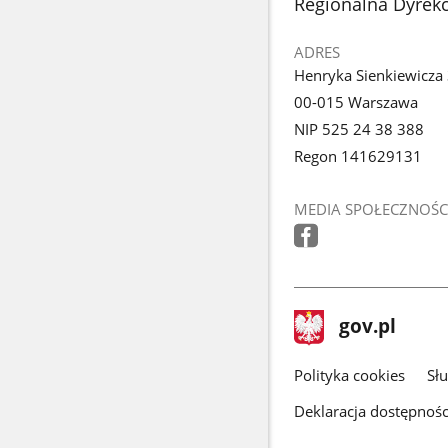
stopka
Regionalna Dyrek
ADRES
Henryka Sienkiewicza
00-015 Warszawa
NIP 525 24 38 388
Regon 141629131
MEDIA SPOŁECZNOŚC
stopka
Strona
gov.pl
gov.pl
główna
gov.pl
Polityka cookies
Sł
Deklaracja dostępnośc