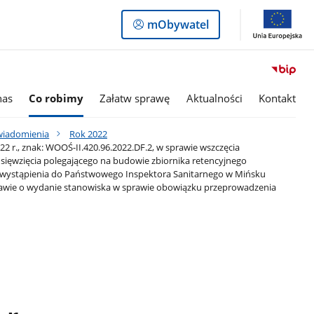
Logowanie
mObywatel
do
panelu
nas
Co robimy
Załatw sprawę
Aktualności
Kontakt
awiadomienia
Rok 2022
 r., znak: WOOŚ-II.420.96.2022.DF.2, w sprawie wszczęcia
ięwzięcia polegającego na budowie zbiornika retencyjnego
e wystąpienia do Państwowego Inspektora Sanitarnego w Mińsku
wie o wydanie stanowiska w sprawie obowiązku przeprowadzenia