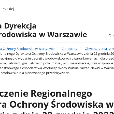
 Polskiej
a Dyrekcja
rodowiska w Warszawie
O 
ja Ochrony Środowiska w Warszawie
Co robimy
Obwieszczenia i z
onalnego Dyrektora Ochrony Środowiska w Warszawie z dnia 22 grudnia 2022
acyjnego o wydanie decyzji o środowiskowych uwarunkowaniach dla przeds
m. Latowicz, gm. Latowicz, pow. miński, woj. mazowieckie, oraz w sprawi
aństwowego Gospodarstwa Wodnego Wody Polskie Zarząd Zlewni w Warsza
 środowisko dla planowanego przedsięwzięcia
czenie Regionalnego
ra Ochrony Środowiska w