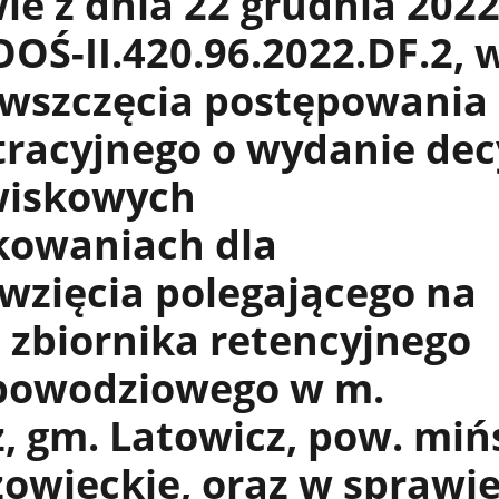
e z dnia 22 grudnia 2022 
OŚ-II.420.96.2022.DF.2, 
 wszczęcia postępowania
racyjnego o wydanie dec
wiskowych
owaniach dla
wzięcia polegającego na
zbiornika retencyjnego
powodziowego w m.
, gm. Latowicz, pow. mińs
owieckie, oraz w sprawi