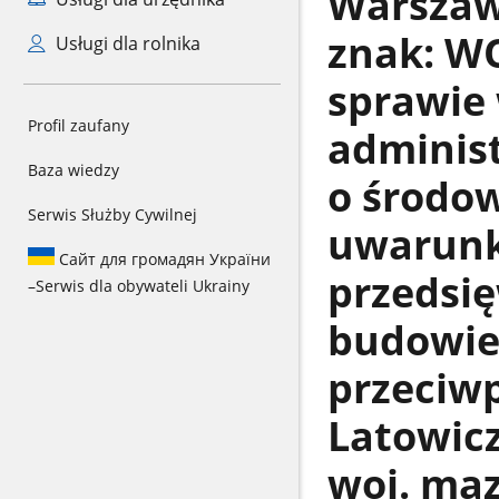
Warszawi
znak: WO
Usługi dla rolnika
sprawie
Profil zaufany
administ
Baza wiedzy
o środo
Serwis Służby Cywilnej
uwarunk
Сайт для громадян України
przedsię
–
Serwis dla obywateli Ukrainy
budowie 
przeciw
Latowicz
woj. maz