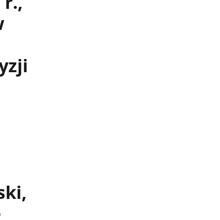
r.,
w
yzji
ki,
e