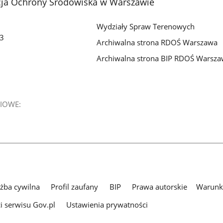
cja Ochrony Środowiska w Warszawie
Wydziały Spraw Terenowych
 3
Archiwalna strona RDOŚ Warszawa
Archiwalna strona BIP RDOŚ Warsz
IOWE:
użba cywilna
Profil zaufany
BIP
Prawa autorskie
Warunki
i serwisu Gov.pl
Ustawienia prywatności