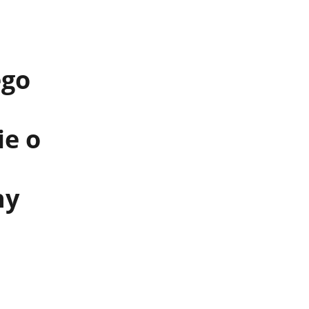
u
ego
ie o
ny