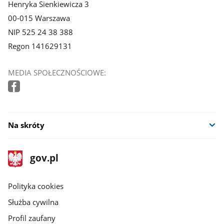
Henryka Sienkiewicza 3
00-015 Warszawa
NIP 525 24 38 388
Regon 141629131
MEDIA SPOŁECZNOŚCIOWE:
Na skróty
stopka
Strona
gov.pl
gov.pl
główna
gov.pl
Polityka cookies
Służba cywilna
Profil zaufany