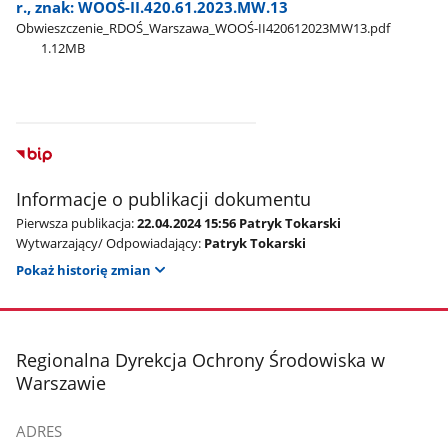
r., znak: WOOŚ-II.420.61.2023.MW.13
Obwieszczenie​_RDOŚ​_Warszawa​_WOOŚ-II420612023MW13.pdf
1.12MB
Informacje o publikacji dokumentu
Pierwsza publikacja:
22.04.2024 15:56 Patryk Tokarski
Wytwarzający/ Odpowiadający:
Patryk Tokarski
Pokaż historię zmian
stopka
Regionalna Dyrekcja Ochrony Środowiska w
Warszawie
ADRES