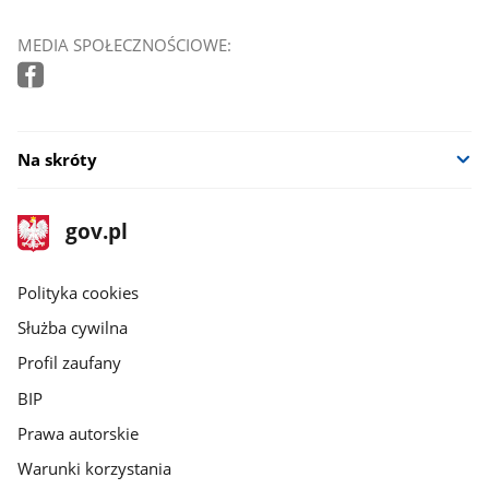
MEDIA SPOŁECZNOŚCIOWE:
Na skróty
stopka
Strona
gov.pl
gov.pl
główna
gov.pl
Polityka cookies
Służba cywilna
Profil zaufany
BIP
Prawa autorskie
Warunki korzystania