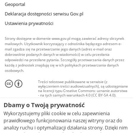
Geoportal
Deklaracja dostępności serwisu Gov.pl
Ustawienia prywatności
Strony dostępne w domenie www.gov.pl mogą zawierać adresy skrzynek
mailowych. Użytkownik korzystający z odnośnika będącego adresem e-
mail zgadza się na przetwarzanie jego danych (adres e-mail oraz
dobrowolnie podanych danych w wiadomości) w celu przesłania
odpowiedzi na przesłane pytania. Szczegóły przetwarzania danych przez
każdą z jednostek znajdują się w ich politykach przetwarzania danych
osobowych.
Treści tekstowe publikowane w serwisie (z
wyłączeniem treści audiowizualnych), są udostępniane
na licencji typu Creative Commons: uznanie autorstwa
- na tych samych warunkach 4.0 (CC BY-SA 4.0).
Materiały audiowizualne, w tym zdjęcia, materiały
Dbamy o Twoją prywatność
audio i wideo, są udostępniane na licencji typu
Creative Commons: uznanie autorstwa użycie
Wykorzystujemy pliki cookie w celu zapewnienia
niekomercyjne - bez utworów zależnych 4.0 (CC BY-
NC-ND 4.0), o ile nie jest to stwierdzone inaczej.
prawidłowego funkcjonowania naszej witryny oraz do
analizy ruchu i optymalizacji działania strony. Dzięki nim