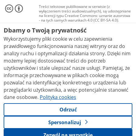
Treści tekstowe publikowane w serwisie (z
wyłączeniem treści audiowizualnych), są udostępniane
na licencji typu Creative Commons: uznanie autorstwa
- na tych samych warunkach 4.0 (CC BY-SA 4.0).
Materiały audiowizualne, w tym zdjęcia, materiały
Dbamy o Twoją prywatność
audio i wideo, są udostępniane na licencji typu
Creative Commons: uznanie autorstwa użycie
Wykorzystujemy pliki cookie w celu zapewnienia
niekomercyjne - bez utworów zależnych 4.0 (CC BY-
NC-ND 4.0), o ile nie jest to stwierdzone inaczej.
prawidłowego funkcjonowania naszej witryny oraz do
analizy ruchu i optymalizacji działania strony. Dzięki nim
możemy lepiej dostosować treści do potrzeb
użytkowników i stale ulepszać nasze usługi. Pamiętaj, że
informacje przechowywane w plikach cookie mogą
pozwalać na identyfikację konkretnego urządzenia lub
przeglądarki użytkownika, a więc potencjalnie stanowić
dane osobowe.
Polityka cookies
Odrzuć
Spersonalizuj
Zezwól na wszystkie