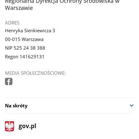
stopka
Regionalna Dyrekcja Ochrony Środowiska w
Warszawie
ADRES
Henryka Sienkiewicza 3
00-015 Warszawa
NIP 525 24 38 388
Regon 141629131
MEDIA SPOŁECZNOŚCIOWE:
Na skróty
stopka
Strona
gov.pl
gov.pl
główna