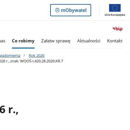
Logowanie
mObywatel
do
panelu
nas
Co robimy
Załatw sprawę
Aktualności
Kontakt
awiadomienia
Rok 2026
6 r., znak: WOOŚ-I.420.28.2026.KR.7
 r.,