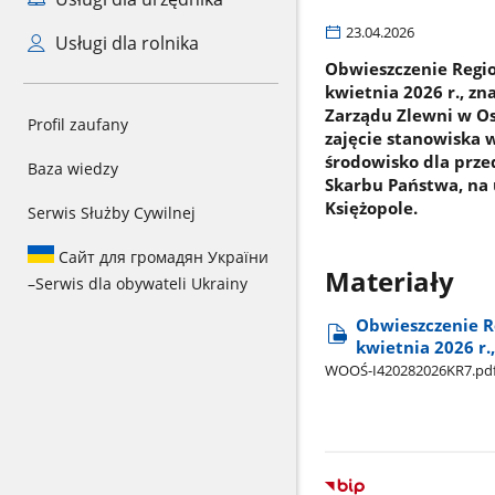
23.04.2026
Usługi dla rolnika
Obwieszczenie Regi
kwietnia 2026 r., z
Zarządu Zlewni w O
Profil zaufany
zajęcie stanowiska
środowisko dla prze
Baza wiedzy
Skarbu Państwa, na 
Księżopole.
Serwis Służby Cywilnej
Сайт для громадян України
Materiały
–
Serwis dla obywateli Ukrainy
Obwieszczenie R
kwietnia 2026 r.
WOOŚ-I420282026KR7.pd