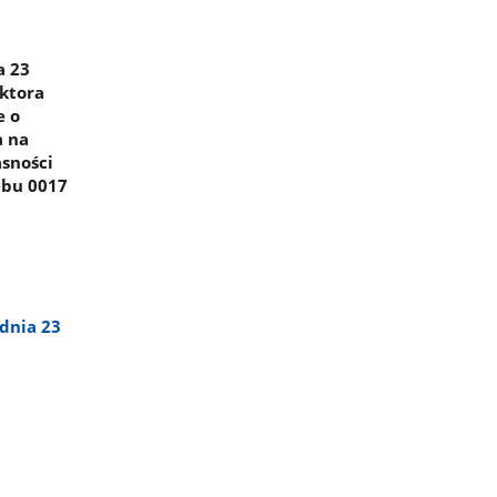
a 23
ektora
e o
a na
asności
ębu 0017
dnia 23