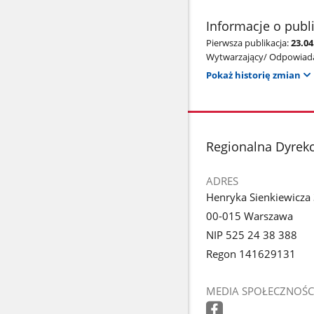
Informacje o publ
Pierwsza publikacja:
23.0
Wytwarzający/ Odpowiada
Pokaż historię zmian
stopka
Regionalna Dyrek
ADRES
Henryka Sienkiewicza
00-015 Warszawa
NIP 525 24 38 388
Regon 141629131
MEDIA SPOŁECZNOŚC