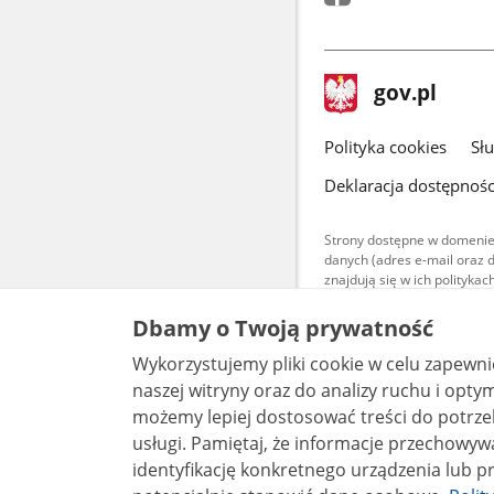
stopka
Strona
gov.pl
gov.pl
główna
gov.pl
Polityka cookies
Sł
Deklaracja dostępnośc
Strony dostępne w domenie
danych (adres e-mail oraz 
znajdują się w ich polityk
Treści teksto
Dbamy o Twoją prywatność
udostępniane
warunkach 4.0
Wykorzystujemy pliki cookie w celu zapewn
są udostępni
bez utworów z
naszej witryny oraz do analizy ruchu i optymalizacj
możemy lepiej dostosować treści do potrzeb
usługi. Pamiętaj, że informacje przechowywane w plikach cookie mogą pozwalać na
identyfikację konkretnego urządzenia lub pr