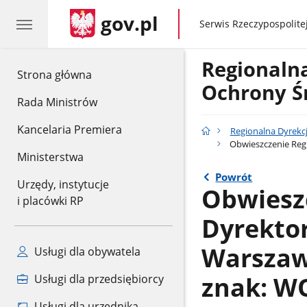
gov.pl
gov.pl
Serwis Rzeczypospolitej
Regionaln
gov.pl
Strona główna
Ochrony Ś
Rada Ministrów
Kancelaria Premiera
Regionalna Dyrekc
Obwieszczenie Regi
Ministerstwa
Powrót
Urzędy, instytucje
Obwiesz
i placówki RP
Dyrekto
Warszawi
Usługi dla obywatela
znak: WO
Usługi dla przedsiębiorcy
Usługi dla urzędnika