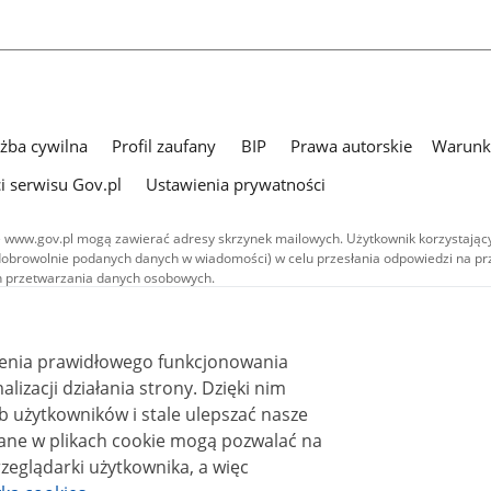
użba cywilna
Profil zaufany
BIP
Prawa autorskie
Warunki
i serwisu Gov.pl
Ustawienia prywatności
 www.gov.pl mogą zawierać adresy skrzynek mailowych. Użytkownik korzystający
dobrowolnie podanych danych w wiadomości) w celu przesłania odpowiedzi na prz
ach przetwarzania danych osobowych.
we publikowane w serwisie (z wyłączeniem treści audiowizualnych), są
 na licencji typu Creative Commons: uznanie autorstwa - na tych samych
 (CC BY-SA 4.0). Materiały audiowizualne, w tym zdjęcia, materiały audio i wideo
ienia prawidłowego funkcjonowania
ane na licencji typu Creative Commons: uznanie autorstwa użycie niekomercyjne 
ależnych 4.0 (CC BY-NC-ND 4.0), o ile nie jest to stwierdzone inaczej.
i działania strony. Dzięki nim
 użytkowników i stale ulepszać nasze
zeglądarki użytkownika, a więc