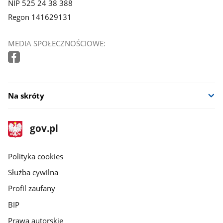
NIP 525 24 38 388
Regon 141629131
MEDIA SPOŁECZNOŚCIOWE:
Na skróty
stopka
Strona
gov.pl
gov.pl
główna
gov.pl
Polityka cookies
Służba cywilna
Profil zaufany
BIP
Prawa autorskie