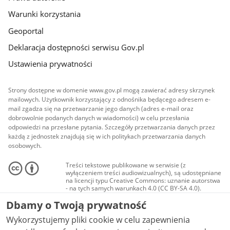
Warunki korzystania
Geoportal
Deklaracja dostępności serwisu Gov.pl
Ustawienia prywatności
Strony dostępne w domenie www.gov.pl mogą zawierać adresy skrzynek
mailowych. Użytkownik korzystający z odnośnika będącego adresem e-
mail zgadza się na przetwarzanie jego danych (adres e-mail oraz
dobrowolnie podanych danych w wiadomości) w celu przesłania
odpowiedzi na przesłane pytania. Szczegóły przetwarzania danych przez
każdą z jednostek znajdują się w ich politykach przetwarzania danych
osobowych.
Treści tekstowe publikowane w serwisie (z
wyłączeniem treści audiowizualnych), są udostępniane
na licencji typu Creative Commons: uznanie autorstwa
- na tych samych warunkach 4.0 (CC BY-SA 4.0).
Materiały audiowizualne, w tym zdjęcia, materiały
Dbamy o Twoją prywatność
audio i wideo, są udostępniane na licencji typu
Creative Commons: uznanie autorstwa użycie
Wykorzystujemy pliki cookie w celu zapewnienia
niekomercyjne - bez utworów zależnych 4.0 (CC BY-
NC-ND 4.0), o ile nie jest to stwierdzone inaczej.