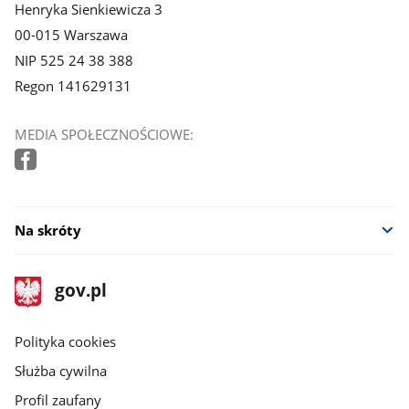
Henryka Sienkiewicza 3
00-015 Warszawa
NIP 525 24 38 388
Regon 141629131
MEDIA SPOŁECZNOŚCIOWE:
Na skróty
stopka
Strona
gov.pl
gov.pl
główna
gov.pl
Polityka cookies
Służba cywilna
Profil zaufany