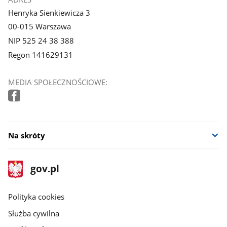
Henryka Sienkiewicza 3
00-015 Warszawa
NIP 525 24 38 388
Regon 141629131
MEDIA SPOŁECZNOŚCIOWE:
Na skróty
stopka
Strona
gov.pl
gov.pl
główna
gov.pl
Polityka cookies
Służba cywilna