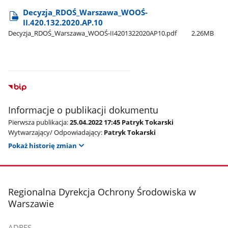
Decyzja​_RDOŚ​_Warszawa​_WOOŚ-
II.420.132.2020.AP.10
Decyzja​_RDOŚ​_Warszawa​_WOOŚ-II4201322020AP10.pdf
2.26MB
Informacje o publikacji dokumentu
Pierwsza publikacja:
25.04.2022 17:45 Patryk Tokarski
Wytwarzający/ Odpowiadający:
Patryk Tokarski
Pokaż historię zmian
stopka
Regionalna Dyrekcja Ochrony Środowiska w
Warszawie
ADRES