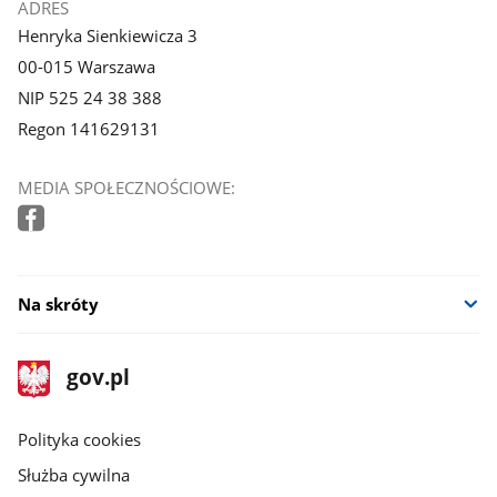
ADRES
Henryka Sienkiewicza 3
00-015 Warszawa
NIP 525 24 38 388
Regon 141629131
MEDIA SPOŁECZNOŚCIOWE:
Na skróty
stopka
Strona
gov.pl
gov.pl
główna
gov.pl
Polityka cookies
Służba cywilna