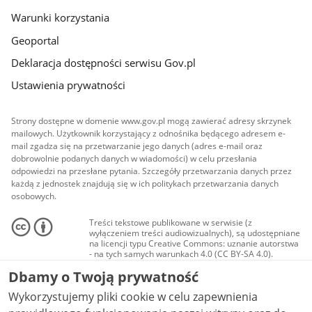
Warunki korzystania
Geoportal
Deklaracja dostępności serwisu Gov.pl
Ustawienia prywatności
Strony dostępne w domenie www.gov.pl mogą zawierać adresy skrzynek
mailowych. Użytkownik korzystający z odnośnika będącego adresem e-
mail zgadza się na przetwarzanie jego danych (adres e-mail oraz
dobrowolnie podanych danych w wiadomości) w celu przesłania
odpowiedzi na przesłane pytania. Szczegóły przetwarzania danych przez
każdą z jednostek znajdują się w ich politykach przetwarzania danych
osobowych.
Treści tekstowe publikowane w serwisie (z
wyłączeniem treści audiowizualnych), są udostępniane
na licencji typu Creative Commons: uznanie autorstwa
- na tych samych warunkach 4.0 (CC BY-SA 4.0).
Materiały audiowizualne, w tym zdjęcia, materiały
Dbamy o Twoją prywatność
audio i wideo, są udostępniane na licencji typu
Creative Commons: uznanie autorstwa użycie
Wykorzystujemy pliki cookie w celu zapewnienia
niekomercyjne - bez utworów zależnych 4.0 (CC BY-
NC-ND 4.0), o ile nie jest to stwierdzone inaczej.