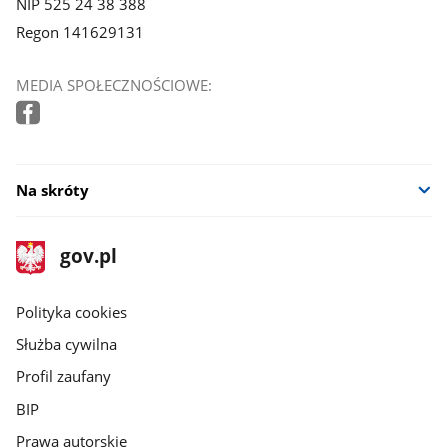
NIP 525 24 38 388
Regon 141629131
MEDIA SPOŁECZNOŚCIOWE:
Na skróty
stopka
Strona
gov.pl
gov.pl
główna
gov.pl
Polityka cookies
Służba cywilna
Profil zaufany
BIP
Prawa autorskie