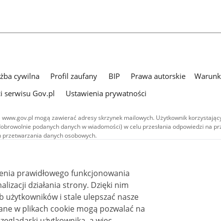
użba cywilna
Profil zaufany
BIP
Prawa autorskie
Warunki
i serwisu Gov.pl
Ustawienia prywatności
 www.gov.pl mogą zawierać adresy skrzynek mailowych. Użytkownik korzystający
dobrowolnie podanych danych w wiadomości) w celu przesłania odpowiedzi na prz
ach przetwarzania danych osobowych.
we publikowane w serwisie (z wyłączeniem treści audiowizualnych), są
 na licencji typu Creative Commons: uznanie autorstwa - na tych samych
 (CC BY-SA 4.0). Materiały audiowizualne, w tym zdjęcia, materiały audio i wideo
ienia prawidłowego funkcjonowania
ane na licencji typu Creative Commons: uznanie autorstwa użycie niekomercyjne 
ależnych 4.0 (CC BY-NC-ND 4.0), o ile nie jest to stwierdzone inaczej.
i działania strony. Dzięki nim
 użytkowników i stale ulepszać nasze
zeglądarki użytkownika, a więc