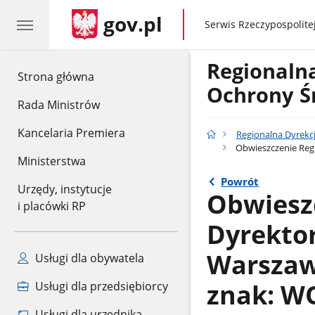
gov.pl
gov.pl
Serwis Rzeczypospolitej
Regionaln
gov.pl
Strona główna
Ochrony Ś
Rada Ministrów
Kancelaria Premiera
Regionalna Dyrekc
Obwieszczenie Regi
Ministerstwa
Powrót
Urzędy, instytucje
Obwiesz
i placówki RP
Dyrekto
Warszawi
Usługi dla obywatela
znak: WO
Usługi dla przedsiębiorcy
Usługi dla urzędnika