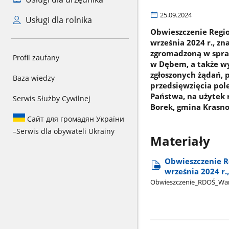
25.09.2024
Usługi dla rolnika
Obwieszczenie Regi
września 2024 r., zn
zgromadzoną w spra
Profil zaufany
w Dębem, a także w
zgłoszonych żądań,
Baza wiedzy
przedsięwzięcia pol
Państwa, na użytek 
Serwis Służby Cywilnej
Borek, gmina Krasno
Сайт для громадян України
–
Serwis dla obywateli Ukrainy
Materiały
Obwieszczenie R
września 2024 r.
Obwieszczenie​_RDOŚ​_Wa