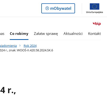
Logowanie
mObywatel
do
panelu
nas
Co robimy
Załatw sprawę
Aktualności
Kontakt
awiadomienia
Rok 2024
4 r., znak: WOOŚ-II.420.58.2024.SK.6
 r.,