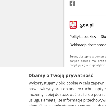
stopka
Strona
gov.pl
gov.pl
główna
gov.pl
Polityka cookies
Sł
Deklaracja dostępnośc
Strony dostępne w domenie
danych (adres e-mail oraz 
znajdują się w ich polityk
Treści teksto
Dbamy o Twoją prywatność
udostępniane
warunkach 4.0
Wykorzystujemy pliki cookie w celu zapewn
są udostępni
bez utworów z
naszej witryny oraz do analizy ruchu i optymalizacj
możemy lepiej dostosować treści do potrzeb
usługi. Pamiętaj, że informacje przechowywane w plikach cookie mogą pozwalać na
identyfikację konkretnego urządzenia lub pr