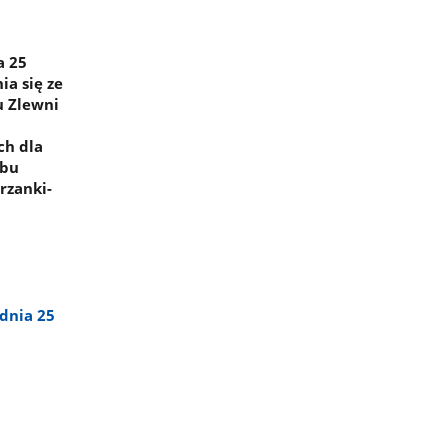
a 25
ia się ze
u Zlewni
ch dla
rbu
rzanki-
dnia 25