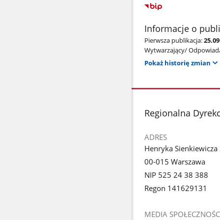
Informacje o publ
Pierwsza publikacja:
25.0
Wytwarzający/ Odpowiada
Pokaż historię zmian
stopka
Regionalna Dyrek
ADRES
Henryka Sienkiewicza
00-015 Warszawa
NIP 525 24 38 388
Regon 141629131
MEDIA SPOŁECZNOŚC