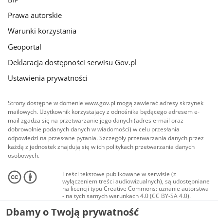
Prawa autorskie
Warunki korzystania
Geoportal
Deklaracja dostępności serwisu Gov.pl
Ustawienia prywatności
Strony dostępne w domenie www.gov.pl mogą zawierać adresy skrzynek
mailowych. Użytkownik korzystający z odnośnika będącego adresem e-
mail zgadza się na przetwarzanie jego danych (adres e-mail oraz
dobrowolnie podanych danych w wiadomości) w celu przesłania
odpowiedzi na przesłane pytania. Szczegóły przetwarzania danych przez
każdą z jednostek znajdują się w ich politykach przetwarzania danych
osobowych.
Treści tekstowe publikowane w serwisie (z
wyłączeniem treści audiowizualnych), są udostępniane
na licencji typu Creative Commons: uznanie autorstwa
- na tych samych warunkach 4.0 (CC BY-SA 4.0).
Materiały audiowizualne, w tym zdjęcia, materiały
Dbamy o Twoją prywatność
audio i wideo, są udostępniane na licencji typu
Creative Commons: uznanie autorstwa użycie