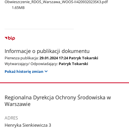
Obwieszczenie​_RDOŚ​_Warszawa​_WOOŚ-II420932023SK3.pdf
1.65MB
Informacje o publikacji dokumentu
Pierwsza publikacja:
29.01.2024 17:24 Patryk Tokarski
Wytwarzający/ Odpowiadający:
Patryk Tokarski
Pokaż historię zmian
stopka
Regionalna Dyrekcja Ochrony Środowiska w
Warszawie
ADRES
Henryka Sienkiewicza 3