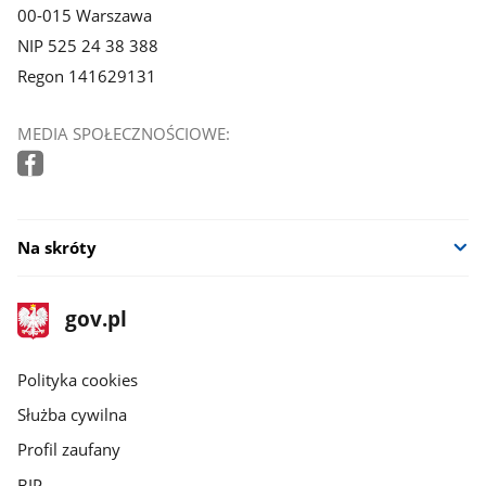
00-015 Warszawa
NIP 525 24 38 388
Regon 141629131
MEDIA SPOŁECZNOŚCIOWE:
Na skróty
stopka
Strona
gov.pl
gov.pl
główna
gov.pl
Polityka cookies
Służba cywilna
Profil zaufany
BIP