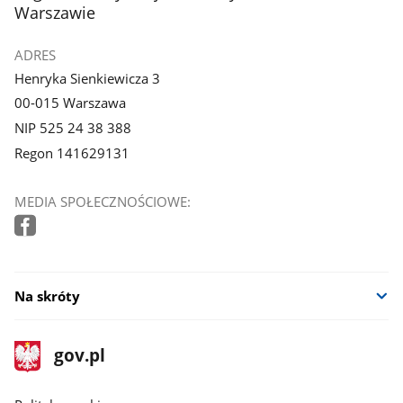
Warszawie
ADRES
Henryka Sienkiewicza 3
00-015 Warszawa
NIP 525 24 38 388
Regon 141629131
MEDIA SPOŁECZNOŚCIOWE:
Na skróty
stopka
Strona
gov.pl
gov.pl
główna
gov.pl