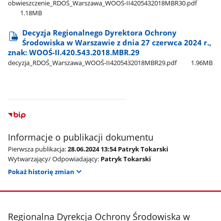
obwieszczenie​_RDOŚ​_Warszawa​_WOOŚ-II4205432018MBR30.pdf
1.18MB
Decyzja Regionalnego Dyrektora Ochrony
Środowiska w Warszawie z dnia 27 czerwca 2024 r.,
znak: WOOŚ-II.420.543.2018.MBR.29
decyzja​_RDOŚ​_Warszawa​_WOOŚ-II4205432018MBR29.pdf
1.96MB
Informacje o publikacji dokumentu
Pierwsza publikacja:
28.06.2024 13:54 Patryk Tokarski
Wytwarzający/ Odpowiadający:
Patryk Tokarski
Pokaż historię zmian
stopka
Regionalna Dyrekcja Ochrony Środowiska w