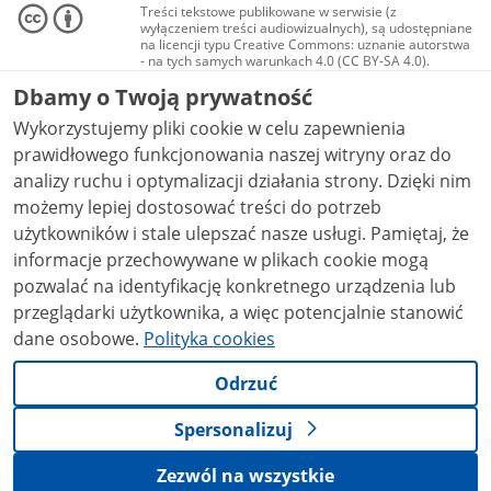
Treści tekstowe publikowane w serwisie (z
wyłączeniem treści audiowizualnych), są udostępniane
na licencji typu Creative Commons: uznanie autorstwa
- na tych samych warunkach 4.0 (CC BY-SA 4.0).
Materiały audiowizualne, w tym zdjęcia, materiały
Dbamy o Twoją prywatność
audio i wideo, są udostępniane na licencji typu
Creative Commons: uznanie autorstwa użycie
Wykorzystujemy pliki cookie w celu zapewnienia
niekomercyjne - bez utworów zależnych 4.0 (CC BY-
NC-ND 4.0), o ile nie jest to stwierdzone inaczej.
prawidłowego funkcjonowania naszej witryny oraz do
analizy ruchu i optymalizacji działania strony. Dzięki nim
możemy lepiej dostosować treści do potrzeb
użytkowników i stale ulepszać nasze usługi. Pamiętaj, że
informacje przechowywane w plikach cookie mogą
pozwalać na identyfikację konkretnego urządzenia lub
przeglądarki użytkownika, a więc potencjalnie stanowić
dane osobowe.
Polityka cookies
Odrzuć
Spersonalizuj
Zezwól na wszystkie