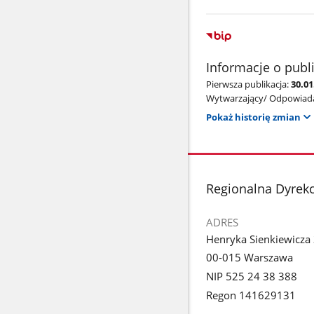
Informacje o publ
Pierwsza publikacja:
30.0
Wytwarzający/ Odpowiada
Pokaż historię zmian
stopka
Regionalna Dyrek
ADRES
Henryka Sienkiewicza
00-015 Warszawa
NIP 525 24 38 388
Regon 141629131