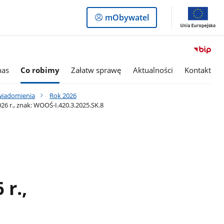
Logowanie
mObywatel
do
panelu
nas
Co robimy
Załatw sprawę
Aktualności
Kontakt
awiadomienia
Rok 2026
6 r., znak: WOOŚ-I.420.3.2025.SK.8
 r.,