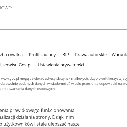
IOWE:
użba cywilna
Profil zaufany
BIP
Prawa autorskie
Warunki
i serwisu Gov.pl
Ustawienia prywatności
 www.gov.pl mogą zawierać adresy skrzynek mailowych. Użytkownik korzystający
dobrowolnie podanych danych w wiadomości) w celu przesłania odpowiedzi na prz
ach przetwarzania danych osobowych.
we publikowane w serwisie (z wyłączeniem treści audiowizualnych), są
 na licencji typu Creative Commons: uznanie autorstwa - na tych samych
 (CC BY-SA 4.0). Materiały audiowizualne, w tym zdjęcia, materiały audio i wideo
ienia prawidłowego funkcjonowania
ane na licencji typu Creative Commons: uznanie autorstwa użycie niekomercyjne 
ależnych 4.0 (CC BY-NC-ND 4.0), o ile nie jest to stwierdzone inaczej.
i działania strony. Dzięki nim
 użytkowników i stale ulepszać nasze