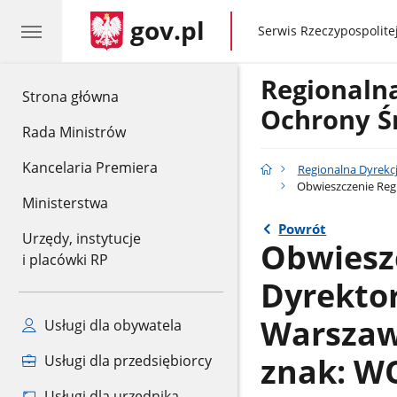
gov.pl
gov.pl
Serwis Rzeczypospolitej
Regionaln
gov.pl
Strona główna
Ochrony Ś
Rada Ministrów
Kancelaria Premiera
Regionalna Dyrekc
Obwieszczenie Regi
Ministerstwa
Powrót
Urzędy, instytucje
Obwiesz
i placówki RP
Dyrekto
Warszawi
Usługi dla obywatela
znak: WO
Usługi dla przedsiębiorcy
Usługi dla urzędnika