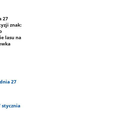
a 27
yzji znak:
o
e lasu na
zewka
dnia 27
 stycznia