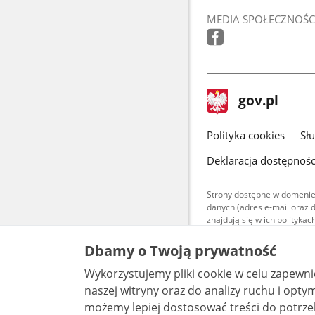
MEDIA SPOŁECZNOŚC
stopka
Strona
gov.pl
gov.pl
główna
gov.pl
Polityka cookies
Sł
Deklaracja dostępnośc
Strony dostępne w domenie
danych (adres e-mail oraz 
znajdują się w ich polityk
Treści teksto
Dbamy o Twoją prywatność
udostępniane
warunkach 4.0
Wykorzystujemy pliki cookie w celu zapewn
są udostępni
bez utworów z
naszej witryny oraz do analizy ruchu i optymalizacj
możemy lepiej dostosować treści do potrzeb