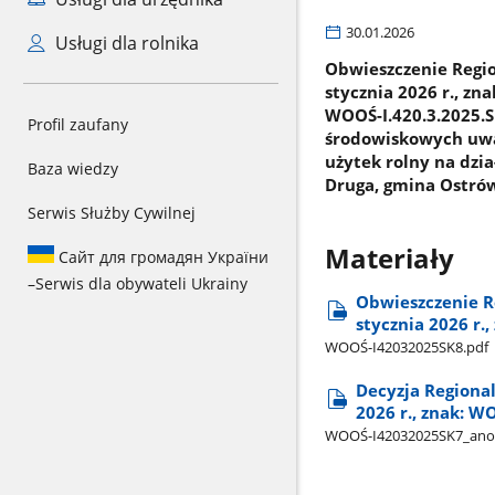
30.01.2026
Usługi dla rolnika
Obwieszczenie Regi
stycznia 2026 r., zn
WOOŚ-I.420.3.2025.S
Profil zaufany
środowiskowych uwa
użytek rolny na dz
Baza wiedzy
Druga, gmina Ostró
Serwis Służby Cywilnej
Materiały
Сайт для громадян України
–
Serwis dla obywateli Ukrainy
Obwieszczenie R
stycznia 2026 r.
WOOŚ-I42032025SK8.pdf
Decyzja Regiona
2026 r., znak: W
WOOŚ-I42032025SK7​_ano