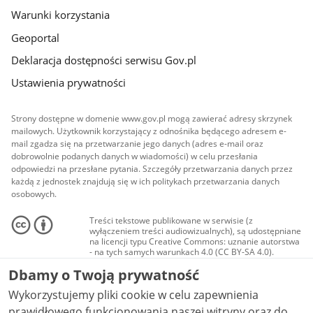
Warunki korzystania
Geoportal
Deklaracja dostępności serwisu Gov.pl
Ustawienia prywatności
Strony dostępne w domenie www.gov.pl mogą zawierać adresy skrzynek
mailowych. Użytkownik korzystający z odnośnika będącego adresem e-
mail zgadza się na przetwarzanie jego danych (adres e-mail oraz
dobrowolnie podanych danych w wiadomości) w celu przesłania
odpowiedzi na przesłane pytania. Szczegóły przetwarzania danych przez
każdą z jednostek znajdują się w ich politykach przetwarzania danych
osobowych.
Treści tekstowe publikowane w serwisie (z
wyłączeniem treści audiowizualnych), są udostępniane
na licencji typu Creative Commons: uznanie autorstwa
- na tych samych warunkach 4.0 (CC BY-SA 4.0).
Materiały audiowizualne, w tym zdjęcia, materiały
Dbamy o Twoją prywatność
audio i wideo, są udostępniane na licencji typu
Creative Commons: uznanie autorstwa użycie
Wykorzystujemy pliki cookie w celu zapewnienia
niekomercyjne - bez utworów zależnych 4.0 (CC BY-
NC-ND 4.0), o ile nie jest to stwierdzone inaczej.
prawidłowego funkcjonowania naszej witryny oraz do