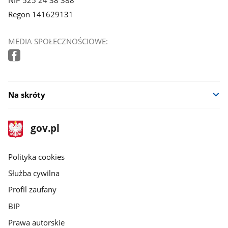
Regon 141629131
MEDIA SPOŁECZNOŚCIOWE:
Na skróty
stopka
Strona
gov.pl
gov.pl
główna
gov.pl
Polityka cookies
Służba cywilna
Profil zaufany
BIP
Prawa autorskie