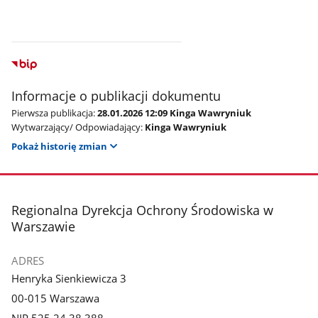
Informacje o publikacji dokumentu
Pierwsza publikacja:
28.01.2026 12:09 Kinga Wawryniuk
Wytwarzający/ Odpowiadający:
Kinga Wawryniuk
Pokaż historię zmian
stopka
Regionalna Dyrekcja Ochrony Środowiska w
Warszawie
ADRES
Henryka Sienkiewicza 3
00-015 Warszawa
NIP 525 24 38 388