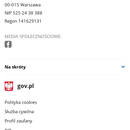
00-015 Warszawa
NIP 525 24 38 388
Regon 141629131
MEDIA SPOŁECZNOŚCIOWE:
Na skróty
stopka
Strona
gov.pl
gov.pl
główna
gov.pl
Polityka cookies
Służba cywilna
Profil zaufany