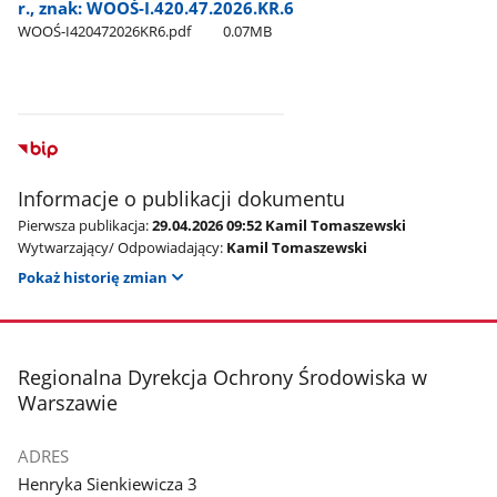
r., znak: WOOŚ-I.420.47.2026.KR.6
WOOŚ-I420472026KR6.pdf
0.07MB
Informacje o publikacji dokumentu
Pierwsza publikacja:
29.04.2026 09:52 Kamil Tomaszewski
Wytwarzający/ Odpowiadający:
Kamil Tomaszewski
Pokaż historię zmian
stopka
Regionalna Dyrekcja Ochrony Środowiska w
Warszawie
ADRES
Henryka Sienkiewicza 3