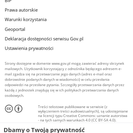
BIP
Prawa autorskie
Warunki korzystania
Geoportal
Deklaracja dostępności serwisu Gov.pl
Ustawienia prywatności
Strony dostępne w domenie www.gov.pl mogą zawierać adresy skrzynek
mailowych. Użytkownik korzystający z odnośnika będącego adresem e-
mail zgadza się na przetwarzanie jego danych (adres e-mail oraz
dobrowolnie podanych danych w wiadomości) w celu przesłania
odpowiedzi na przesłane pytania. Szczegóły przetwarzania danych przez
każdą z jednostek znajdują się w ich politykach przetwarzania danych
osobowych.
Treści tekstowe publikowane w serwisie (z
wyłączeniem treści audiowizualnych), są udostępniane
na licencji typu Creative Commons: uznanie autorstwa
- na tych samych warunkach 4.0 (CC BY-SA 4.0).
Materiały audiowizualne, w tym zdjęcia, materiały
Dbamy o Twoją prywatność
audio i wideo, są udostępniane na licencji typu