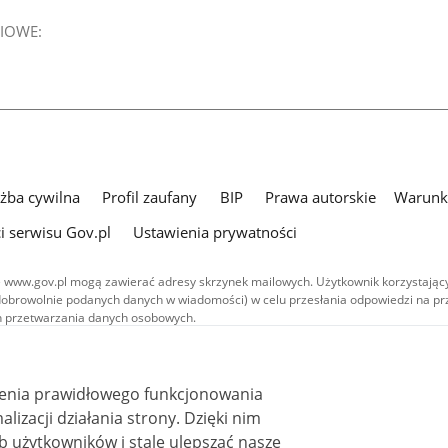
IOWE:
użba cywilna
Profil zaufany
BIP
Prawa autorskie
Warunki
i serwisu Gov.pl
Ustawienia prywatności
 www.gov.pl mogą zawierać adresy skrzynek mailowych. Użytkownik korzystający
dobrowolnie podanych danych w wiadomości) w celu przesłania odpowiedzi na prz
ach przetwarzania danych osobowych.
we publikowane w serwisie (z wyłączeniem treści audiowizualnych), są
 na licencji typu Creative Commons: uznanie autorstwa - na tych samych
 (CC BY-SA 4.0). Materiały audiowizualne, w tym zdjęcia, materiały audio i wideo
ienia prawidłowego funkcjonowania
ane na licencji typu Creative Commons: uznanie autorstwa użycie niekomercyjne 
ależnych 4.0 (CC BY-NC-ND 4.0), o ile nie jest to stwierdzone inaczej.
i działania strony. Dzięki nim
 użytkowników i stale ulepszać nasze