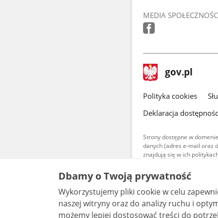
MEDIA SPOŁECZNOŚC
stopka
Strona
gov.pl
gov.pl
główna
gov.pl
Polityka cookies
Sł
Deklaracja dostępnośc
Strony dostępne w domenie
danych (adres e-mail oraz 
znajdują się w ich polityk
Treści teksto
Dbamy o Twoją prywatność
udostępniane
warunkach 4.0
Wykorzystujemy pliki cookie w celu zapewn
są udostępni
bez utworów z
naszej witryny oraz do analizy ruchu i optymalizacj
możemy lepiej dostosować treści do potrzeb