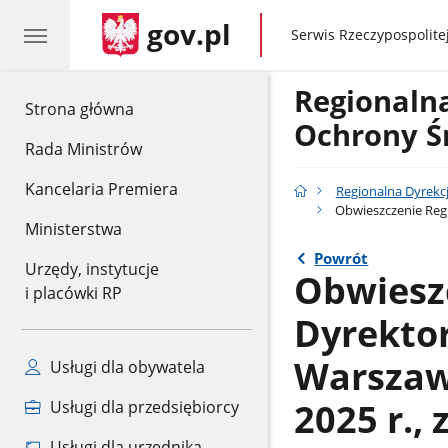
gov.pl
gov.pl
Serwis Rzeczypospolitej
Regionaln
gov.pl
Strona główna
Ochrony Ś
Rada Ministrów
Kancelaria Premiera
Regionalna Dyrekc
Obwieszczenie Regi
Ministerstwa
Powrót
Urzędy, instytucje
Obwiesz
i placówki RP
Dyrekto
Warszawi
Usługi dla obywatela
2025 r.,
Usługi dla przedsiębiorcy
Usługi dla urzędnika