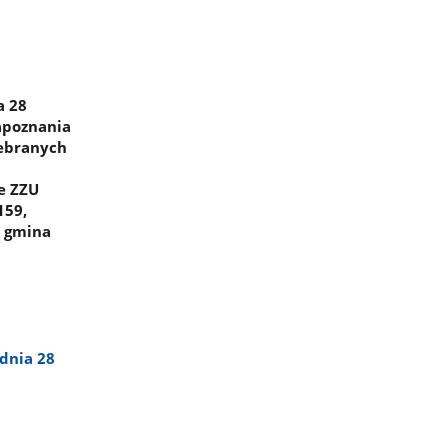
a 28
zapoznania
zebranych
e ZZU
159,
, gmina
dnia 28