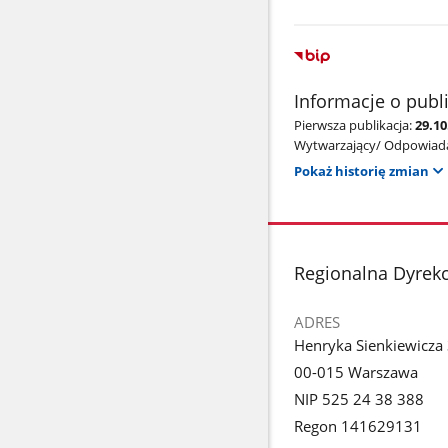
Informacje o publ
Pierwsza publikacja:
29.1
Wytwarzający/ Odpowiada
Pokaż historię zmian
stopka
Regionalna Dyrek
ADRES
Henryka Sienkiewicza
00-015 Warszawa
NIP 525 24 38 388
Regon 141629131