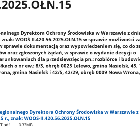
6.2025.OŁN.15
onalnego Dyrektora Ochrony Środowiska w Warszawie z dni
., znak: WOOŚ-II.420.56.2025.OŁN.15 w sprawie możliwości 
 w sprawie dokumentacją oraz wypowiedzeniem się, co do 
w oraz zgłoszonych żądań, w sprawie o wydanie decyzji o
runkowaniach dla przedsięwzięcia pn.: rozbiórce i budowi
ach o nr ew.: 8/3, obręb 0025 Lelewo, gmina Nasielsk, 45, 
na, gmina Nasielsk i 42/5, 42/29, obręb 0009 Nowa Wrona
egionalnego Dyrektora Ochrony Środowiska w Warszawie z 
5 r., znak: WOOŚ-II.420.56.2025.OŁN.15
T.pdf
0.33MB