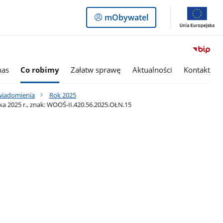
Logowanie
mObywatel
do
panelu
nas
Co robimy
Załatw sprawę
Aktualności
Kontakt
awiadomienia
Rok 2025
a 2025 r., znak: WOOŚ-II.420.56.2025.OŁN.15