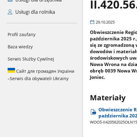
II.420.5
Usługi dla rolnika
29.10.2025
Obwieszczenie Regi
Profil zaufany
października 2025 r
się ze zgromadzoną
Baza wiedzy
dowodów i materiałó
środowiskowych uwa
Serwis Służby Cywilnej
Nowa Wrona na działk
obręb 0039 Nowa Wro
Сайт для громадян України
Joniec.
–
Serwis dla obywateli Ukrainy
Materiały
Obwieszczenie R
października 202
WOOŚ-II420562025OŁN15