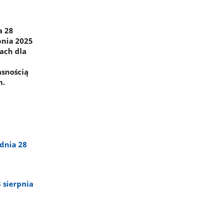
a 28
pnia 2025
ach dla
asnością
m.
dnia 28
 sierpnia