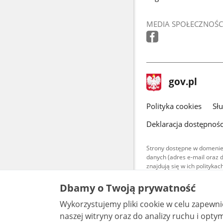
MEDIA SPOŁECZNOŚC
stopka
Strona
gov.pl
gov.pl
główna
gov.pl
Polityka cookies
Sł
Deklaracja dostępnośc
Strony dostępne w domenie
danych (adres e-mail oraz 
znajdują się w ich polityk
Treści teksto
Dbamy o Twoją prywatność
udostępniane
warunkach 4.0
Wykorzystujemy pliki cookie w celu zapewn
są udostępni
bez utworów z
naszej witryny oraz do analizy ruchu i optymalizacj