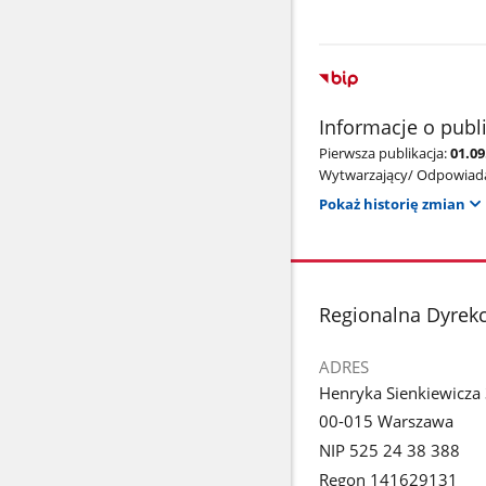
Informacje o publ
Pierwsza publikacja:
01.0
Wytwarzający/ Odpowiada
Pokaż historię zmian
stopka
Regionalna Dyrek
ADRES
Henryka Sienkiewicza
00-015 Warszawa
NIP 525 24 38 388
Regon 141629131