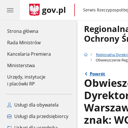
gov.pl
gov.pl
Serwis Rzeczypospolitej
Regionaln
gov.pl
Strona główna
Ochrony Ś
Rada Ministrów
Kancelaria Premiera
Regionalna Dyrekc
Obwieszczenie Regi
Ministerstwa
Powrót
Urzędy, instytucje
Obwiesz
i placówki RP
Dyrekto
Warszawi
Usługi dla obywatela
znak: WO
Usługi dla przedsiębiorcy
Usługi dla urzędnika