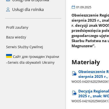
01.09.2025
Usługi dla rolnika
Obwieszczenie Regi
sierpnia 2025 r., zn
r. decyzji znak WOO
Profil zaufany
przedsięwzięcia pol
gospodarczego ujęte
Baza wiedzy
Skarbu Państwa na u
Magnuszew”.
Serwis Służby Cywilnej
Сайт для громадян України
Materiały
–
Serwis dla obywateli Ukrainy
Obwieszczenie R
sierpnia 2025 r.
WOOŚ-II420162025MGSK1
Decyzja Regiona
2025 r., znak: W
WOOŚ-II42162025MGSK17​