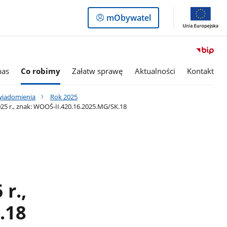
Logowanie
mObywatel
do
panelu
nas
Co robimy
Załatw sprawę
Aktualności
Kontakt
awiadomienia
Rok 2025
25 r., znak: WOOŚ-II.420.16.2025.MG/SK.18
r.,
.18