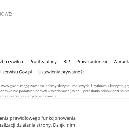
IOWE:
użba cywilna
Profil zaufany
BIP
Prawa autorskie
Warunki
i serwisu Gov.pl
Ustawienia prywatności
 www.gov.pl mogą zawierać adresy skrzynek mailowych. Użytkownik korzystający
dobrowolnie podanych danych w wiadomości) w celu przesłania odpowiedzi na prz
ach przetwarzania danych osobowych.
we publikowane w serwisie (z wyłączeniem treści audiowizualnych), są
 na licencji typu Creative Commons: uznanie autorstwa - na tych samych
 (CC BY-SA 4.0). Materiały audiowizualne, w tym zdjęcia, materiały audio i wideo
ienia prawidłowego funkcjonowania
ane na licencji typu Creative Commons: uznanie autorstwa użycie niekomercyjne 
ależnych 4.0 (CC BY-NC-ND 4.0), o ile nie jest to stwierdzone inaczej.
i działania strony. Dzięki nim